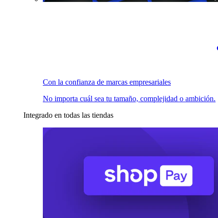
Con la confianza de marcas empresariales
No importa cuál sea tu tamaño, complejidad o ambición.
Integrado en todas las tiendas