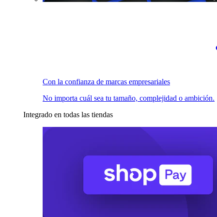
Con la confianza de marcas empresariales
No importa cuál sea tu tamaño, complejidad o ambición.
Integrado en todas las tiendas