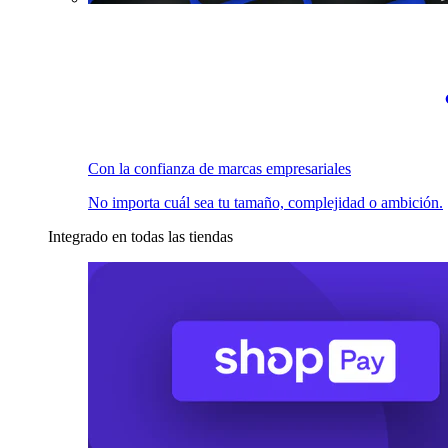
Con la confianza de marcas empresariales
No importa cuál sea tu tamaño, complejidad o ambición.
Integrado en todas las tiendas