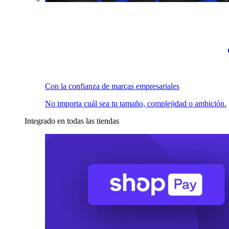
Con la confianza de marcas empresariales
No importa cuál sea tu tamaño, complejidad o ambición.
Integrado en todas las tiendas