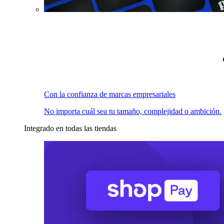
Con la confianza de marcas empresariales
No importa cuál sea tu tamaño, complejidad o ambición.
Integrado en todas las tiendas