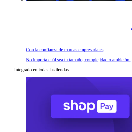
Con la confianza de marcas empresariales
No importa cuál sea tu tamaño, complejidad o ambición.
Integrado en todas las tiendas