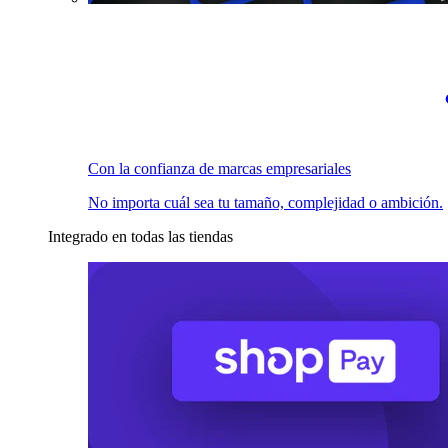
Con la confianza de marcas empresariales
No importa cuál sea tu tamaño, complejidad o ambición.
Integrado en todas las tiendas