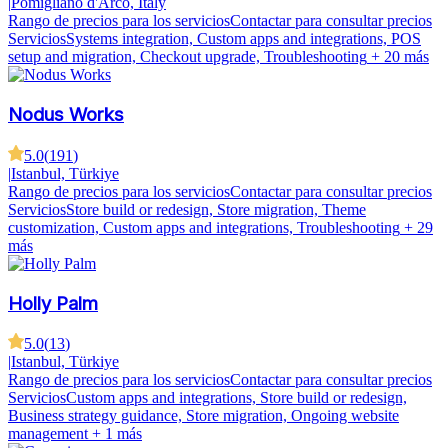
|
Pomigliano d'Arco, Italy
Rango de precios para los servicios
Contactar para consultar precios
Servicios
Systems integration, Custom apps and integrations, POS
setup and migration, Checkout upgrade, Troubleshooting
+ 20 más
Nodus Works
5.0
(
191
)
|
Istanbul, Türkiye
Rango de precios para los servicios
Contactar para consultar precios
Servicios
Store build or redesign, Store migration, Theme
customization, Custom apps and integrations, Troubleshooting
+ 29
más
Holly Palm
5.0
(
13
)
|
Istanbul, Türkiye
Rango de precios para los servicios
Contactar para consultar precios
Servicios
Custom apps and integrations, Store build or redesign,
Business strategy guidance, Store migration, Ongoing website
management
+ 1 más