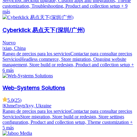
Servicios
Checkout upgrade, Custom apps and integrations, Theme
customization, Troubleshooting, Product and collection setup
+ 9
más
Cyberklick 易点天下(深圳/广州)
Nuevo
|
xian, China
Rango de precios para los servicios
Contactar para consultar precios
Servicios
Headless commerce, Store migration, Ongoing website
management, Store build or redesign, Product and collection setup
+
6 más
Web-Systems Solutions
5.0
(
25
)
|
Khmel'nyts'kyy, Ukraine
Rango de precios para los servicios
Contactar para consultar precios
Servicios
Store migration, Store build or redesign, Store settings
configuration, Product and collection setup, Theme customization
+
5 más