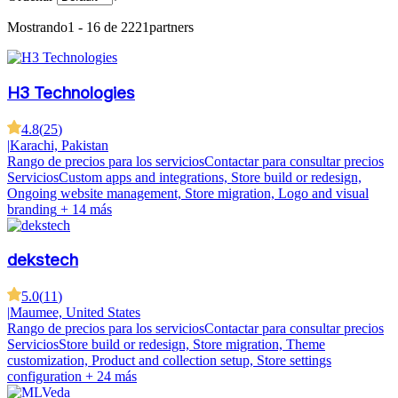
Mostrando
1 - 16 de 2221
partners
H3 Technologies
4.8
(
25
)
|
Karachi, Pakistan
Rango de precios para los servicios
Contactar para consultar precios
Servicios
Custom apps and integrations, Store build or redesign,
Ongoing website management, Store migration, Logo and visual
branding
+ 14 más
dekstech
5.0
(
11
)
|
Maumee, United States
Rango de precios para los servicios
Contactar para consultar precios
Servicios
Store build or redesign, Store migration, Theme
customization, Product and collection setup, Store settings
configuration
+ 24 más