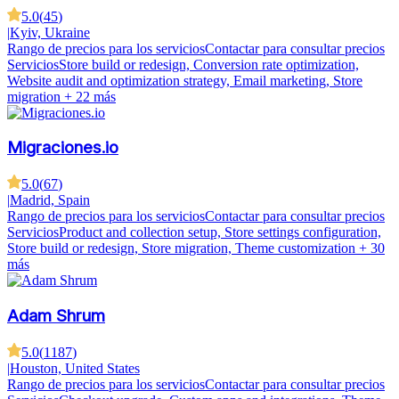
5.0
(
45
)
|
Kyiv, Ukraine
Rango de precios para los servicios
Contactar para consultar precios
Servicios
Store build or redesign, Conversion rate optimization,
Website audit and optimization strategy, Email marketing, Store
migration
+ 22 más
Migraciones.io
5.0
(
67
)
|
Madrid, Spain
Rango de precios para los servicios
Contactar para consultar precios
Servicios
Product and collection setup, Store settings configuration,
Store build or redesign, Store migration, Theme customization
+ 30
más
Adam Shrum
5.0
(
1187
)
|
Houston, United States
Rango de precios para los servicios
Contactar para consultar precios