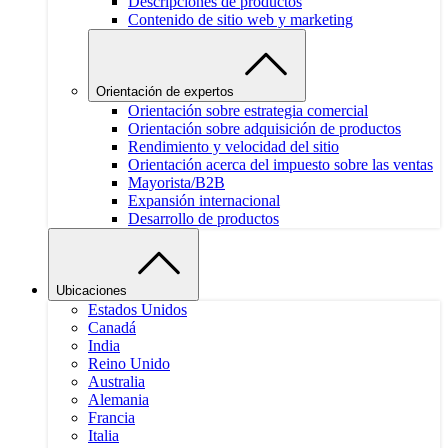
Descripciones de productos
Contenido de sitio web y marketing
Orientación de expertos
Orientación sobre estrategia comercial
Orientación sobre adquisición de productos
Rendimiento y velocidad del sitio
Orientación acerca del impuesto sobre las ventas
Mayorista/B2B
Expansión internacional
Desarrollo de productos
Ubicaciones
Estados Unidos
Canadá
India
Reino Unido
Australia
Alemania
Francia
Italia