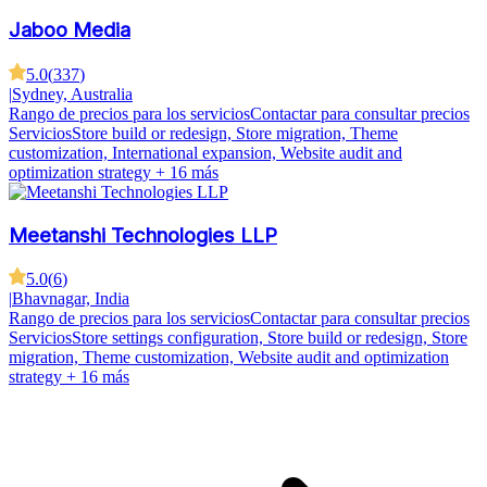
Jaboo Media
5.0
(
337
)
|
Sydney, Australia
Rango de precios para los servicios
Contactar para consultar precios
Servicios
Store build or redesign, Store migration, Theme
customization, International expansion, Website audit and
optimization strategy
+ 16 más
Meetanshi Technologies LLP
5.0
(
6
)
|
Bhavnagar, India
Rango de precios para los servicios
Contactar para consultar precios
Servicios
Store settings configuration, Store build or redesign, Store
migration, Theme customization, Website audit and optimization
strategy
+ 16 más