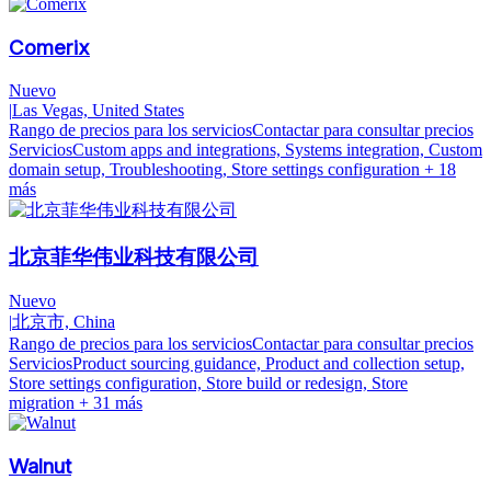
Comerix
Nuevo
|
Las Vegas, United States
Rango de precios para los servicios
Contactar para consultar precios
Servicios
Custom apps and integrations, Systems integration, Custom
domain setup, Troubleshooting, Store settings configuration
+ 18
más
北京菲华伟业科技有限公司
Nuevo
|
北京市, China
Rango de precios para los servicios
Contactar para consultar precios
Servicios
Product sourcing guidance, Product and collection setup,
Store settings configuration, Store build or redesign, Store
migration
+ 31 más
Walnut