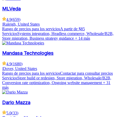
MLVeda
4.9
(
659
)
|
Raleigh, United States
Rango de precios para los servicios
A partir de $85
Servicios
Systems integration, Headless commerce, Wholesale/B2B,
Store migration, Business strategy guidance
+ 14 más
Mandasa Technologies
4.9
(
1680
)
|
Dover, United States
Rango de precios para los servicios
Contactar para consultar precios
Servicios
Store build or redesign, Store migration, Wholesale/B2B,
Conversion rate optimization, Ongoing website management
+ 31
más
Dario Mazza
5.0
(
33
)