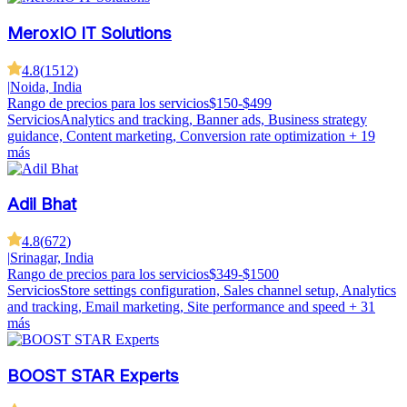
MeroxIO IT Solutions
4.8
(
1512
)
|
Noida, India
Rango de precios para los servicios
$150-$499
Servicios
Analytics and tracking, Banner ads, Business strategy
guidance, Content marketing, Conversion rate optimization
+ 19
más
Adil Bhat
4.8
(
672
)
|
Srinagar, India
Rango de precios para los servicios
$349-$1500
Servicios
Store settings configuration, Sales channel setup, Analytics
and tracking, Email marketing, Site performance and speed
+ 31
más
BOOST STAR Experts