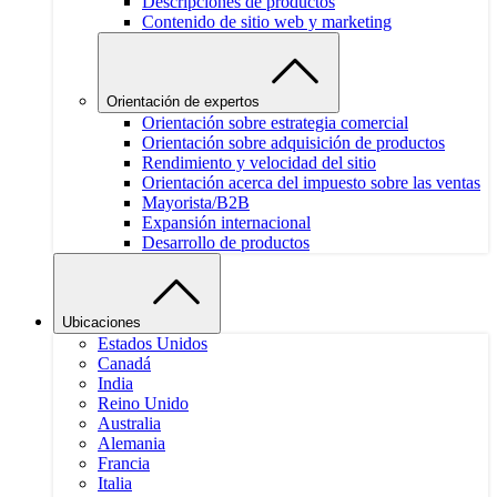
Descripciones de productos
Contenido de sitio web y marketing
Orientación de expertos
Orientación sobre estrategia comercial
Orientación sobre adquisición de productos
Rendimiento y velocidad del sitio
Orientación acerca del impuesto sobre las ventas
Mayorista/B2B
Expansión internacional
Desarrollo de productos
Ubicaciones
Estados Unidos
Canadá
India
Reino Unido
Australia
Alemania
Francia
Italia