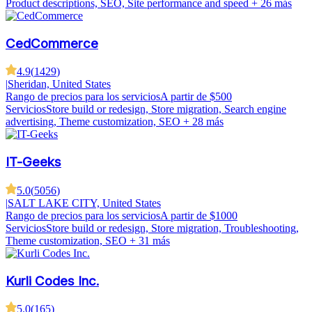
Product descriptions, SEO, Site performance and speed
+ 26 más
CedCommerce
4.9
(
1429
)
|
Sheridan, United States
Rango de precios para los servicios
A partir de $500
Servicios
Store build or redesign, Store migration, Search engine
advertising, Theme customization, SEO
+ 28 más
IT-Geeks
5.0
(
5056
)
|
SALT LAKE CITY, United States
Rango de precios para los servicios
A partir de $1000
Servicios
Store build or redesign, Store migration, Troubleshooting,
Theme customization, SEO
+ 31 más
Kurli Codes Inc.
5.0
(
165
)