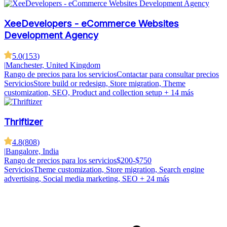
XeeDevelopers - eCommerce Websites
Development Agency
5.0
(
153
)
|
Manchester, United Kingdom
Rango de precios para los servicios
Contactar para consultar precios
Servicios
Store build or redesign, Store migration, Theme
customization, SEO, Product and collection setup
+ 14 más
Thriftizer
4.8
(
808
)
|
Bangalore, India
Rango de precios para los servicios
$200-$750
Servicios
Theme customization, Store migration, Search engine
advertising, Social media marketing, SEO
+ 24 más