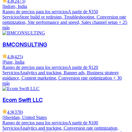
4.8
(
2473
)
|
Indore, India
Rango de precios para los servicios
A partir de $350
Servicios
Store build or redesign, Troubleshooting, Conversion rate
optimization, Site performance and speed, Sales channel setup
+ 25
más
BMCONSULTING
4.8
(
425
)
|
Pune, India
Rango de precios para los servicios
A partir de $120
Servicios
Analytics and tracking, Banner ads, Business strategy
guidance, Content marketing, Conversion rate optimization
+ 30
más
Ecom Swift LLC
4.9
(
378
)
|
Sheridan, United States
Rango de precios para los servicios
A partir de $100
Servicios
Analytics and tracking, Conversion rate optimization,