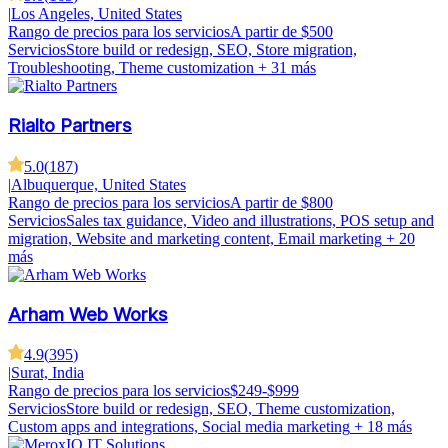
|
Los Angeles, United States
Rango de precios para los servicios
A partir de $500
Servicios
Store build or redesign, SEO, Store migration,
Troubleshooting, Theme customization
+ 31 más
Rialto Partners
5.0
(
187
)
|
Albuquerque, United States
Rango de precios para los servicios
A partir de $800
Servicios
Sales tax guidance, Video and illustrations, POS setup and
migration, Website and marketing content, Email marketing
+ 20
más
Arham Web Works
4.9
(
395
)
|
Surat, India
Rango de precios para los servicios
$249-$999
Servicios
Store build or redesign, SEO, Theme customization,
Custom apps and integrations, Social media marketing
+ 18 más