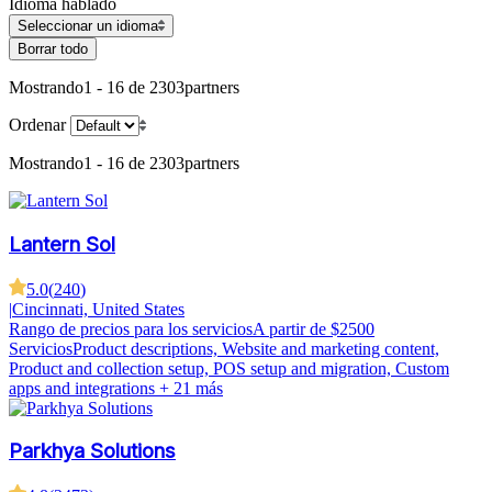
Idioma hablado
Seleccionar un idioma
Borrar todo
Mostrando
1 - 16 de 2303
partners
Ordenar
Mostrando
1 - 16 de 2303
partners
Lantern Sol
5.0
(
240
)
|
Cincinnati, United States
Rango de precios para los servicios
A partir de $2500
Servicios
Product descriptions, Website and marketing content,
Product and collection setup, POS setup and migration, Custom
apps and integrations
+ 21 más
Parkhya Solutions