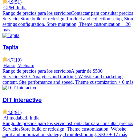
4.9
(
51
)
|
GPM, India
Rango de precios para los servicios
Contactar para consultar precios
Servicios
Store build or redesign, Product and collection setup, Store
settings configuration, Store migration, Theme customization
+ 20
más
Tapita
4.7
(
19
)
|
Hanoi, Vietnam
Rango de precios para los servicios
A partir de $500
Servicios
SEO, Analytics and tracking, Website and marketing
content, Site performance and speed, Theme customization
+ 6 más
DIT Interactive
4.8
(
91
)
|
Ahmedabad, India
Rango de precios para los servicios
Contactar para consultar precios
Servicios
Store build or redesign, Theme customization, Website
audit and optimization strategy, Troubleshooting, SEO
+ 17 más