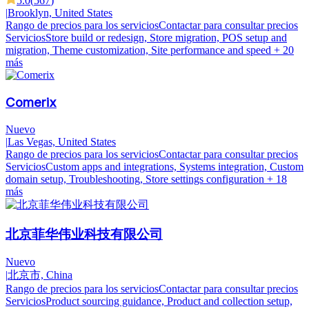
5.0
(
567
)
|
Brooklyn, United States
Rango de precios para los servicios
Contactar para consultar precios
Servicios
Store build or redesign, Store migration, POS setup and
migration, Theme customization, Site performance and speed
+ 20
más
Comerix
Nuevo
|
Las Vegas, United States
Rango de precios para los servicios
Contactar para consultar precios
Servicios
Custom apps and integrations, Systems integration, Custom
domain setup, Troubleshooting, Store settings configuration
+ 18
más
北京菲华伟业科技有限公司
Nuevo
|
北京市, China
Rango de precios para los servicios
Contactar para consultar precios
Servicios
Product sourcing guidance, Product and collection setup,