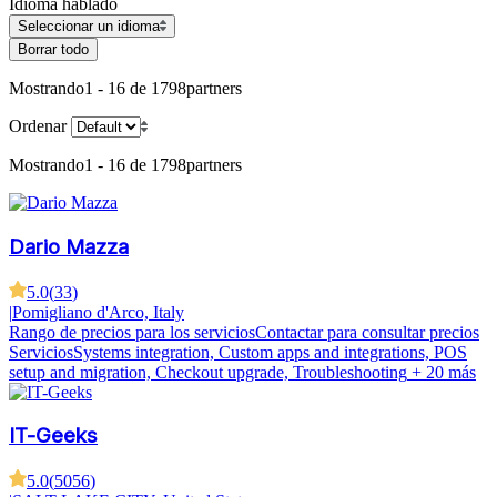
Idioma hablado
Seleccionar un idioma
Borrar todo
Mostrando
1 - 16 de 1798
partners
Ordenar
Mostrando
1 - 16 de 1798
partners
Dario Mazza
5.0
(
33
)
|
Pomigliano d'Arco, Italy
Rango de precios para los servicios
Contactar para consultar precios
Servicios
Systems integration, Custom apps and integrations, POS
setup and migration, Checkout upgrade, Troubleshooting
+ 20 más
IT-Geeks
5.0
(
5056
)