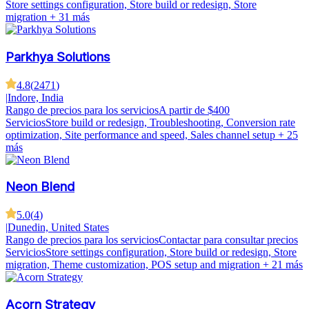
Store settings configuration, Store build or redesign, Store
migration
+ 31 más
Parkhya Solutions
4.8
(
2471
)
|
Indore, India
Rango de precios para los servicios
A partir de $400
Servicios
Store build or redesign, Troubleshooting, Conversion rate
optimization, Site performance and speed, Sales channel setup
+ 25
más
Neon Blend
5.0
(
4
)
|
Dunedin, United States
Rango de precios para los servicios
Contactar para consultar precios
Servicios
Store settings configuration, Store build or redesign, Store
migration, Theme customization, POS setup and migration
+ 21 más
Acorn Strategy