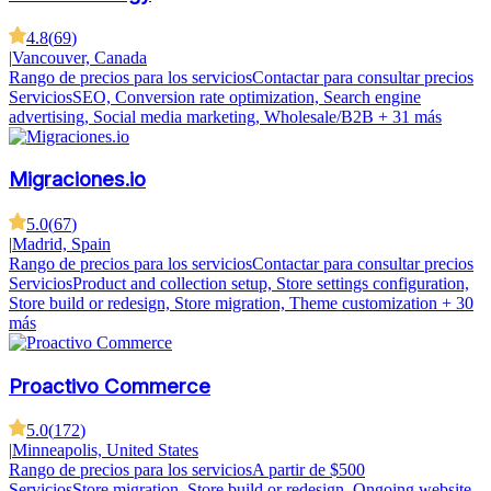
4.8
(
69
)
|
Vancouver, Canada
Rango de precios para los servicios
Contactar para consultar precios
Servicios
SEO, Conversion rate optimization, Search engine
advertising, Social media marketing, Wholesale/B2B
+ 31 más
Migraciones.io
5.0
(
67
)
|
Madrid, Spain
Rango de precios para los servicios
Contactar para consultar precios
Servicios
Product and collection setup, Store settings configuration,
Store build or redesign, Store migration, Theme customization
+ 30
más
Proactivo Commerce
5.0
(
172
)
|
Minneapolis, United States
Rango de precios para los servicios
A partir de $500
Servicios
Store migration, Store build or redesign, Ongoing website