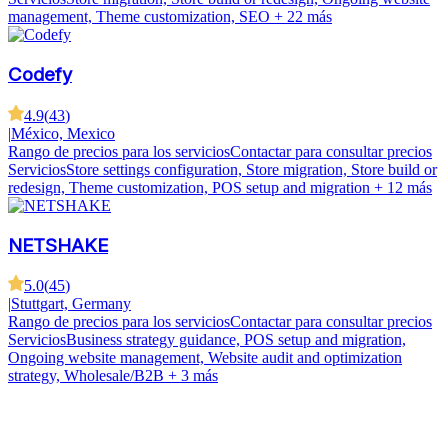
management, Theme customization, SEO
+ 22 más
Codefy
4.9
(
43
)
|
México, Mexico
Rango de precios para los servicios
Contactar para consultar precios
Servicios
Store settings configuration, Store migration, Store build or
redesign, Theme customization, POS setup and migration
+ 12 más
NETSHAKE
5.0
(
45
)
|
Stuttgart, Germany
Rango de precios para los servicios
Contactar para consultar precios
Servicios
Business strategy guidance, POS setup and migration,
Ongoing website management, Website audit and optimization
strategy, Wholesale/B2B
+ 3 más