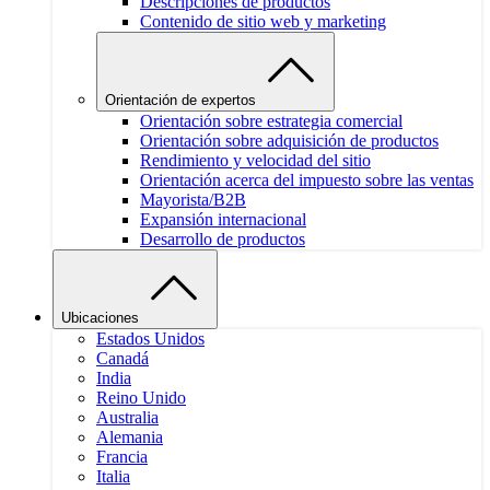
Descripciones de productos
Contenido de sitio web y marketing
Orientación de expertos
Orientación sobre estrategia comercial
Orientación sobre adquisición de productos
Rendimiento y velocidad del sitio
Orientación acerca del impuesto sobre las ventas
Mayorista/B2B
Expansión internacional
Desarrollo de productos
Ubicaciones
Estados Unidos
Canadá
India
Reino Unido
Australia
Alemania
Francia
Italia