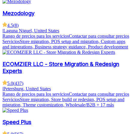
Mezodology
4.5
(
8
)
|
Laguna Niguel, United States
Rango de precios para los servicios
Contactar para consultar precios
Servicios
Store migration, POS setup and migration, Custom apps
and integrations, Business strategy guidance, Product development
ECOMZIER LLC - Store Migration & Redesign
Experts
5.0
(
437
)
|
Petersburg, United States
Rango de precios para los servicios
Contactar para consultar precios
Servicios
Store migration, Store build or redesign, POS setup and
migration, Theme customization, Wholesale/B2B
+ 17 más
Speed Plus