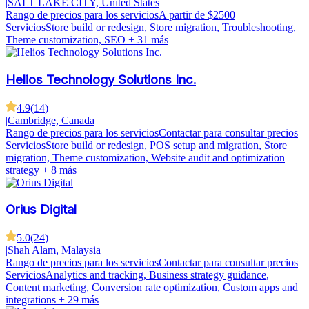
|
SALT LAKE CITY, United States
Rango de precios para los servicios
A partir de $2500
Servicios
Store build or redesign, Store migration, Troubleshooting,
Theme customization, SEO
+ 31 más
Helios Technology Solutions Inc.
4.9
(
14
)
|
Cambridge, Canada
Rango de precios para los servicios
Contactar para consultar precios
Servicios
Store build or redesign, POS setup and migration, Store
migration, Theme customization, Website audit and optimization
strategy
+ 8 más
Orius Digital
5.0
(
24
)
|
Shah Alam, Malaysia
Rango de precios para los servicios
Contactar para consultar precios
Servicios
Analytics and tracking, Business strategy guidance,
Content marketing, Conversion rate optimization, Custom apps and
integrations
+ 29 más