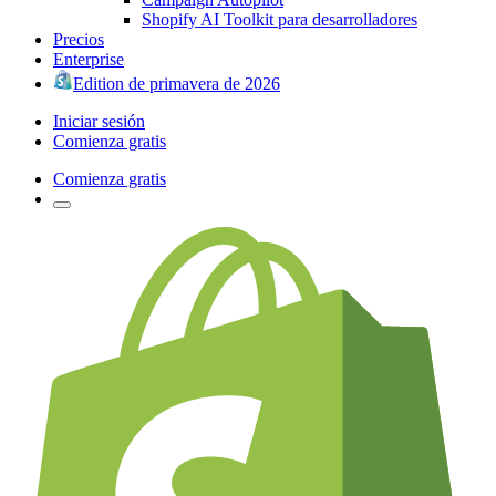
Shopify AI Toolkit para desarrolladores
Precios
Enterprise
Edition de primavera de 2026
Iniciar sesión
Comienza gratis
Comienza gratis