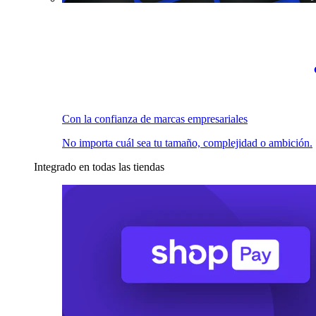
Con la confianza de marcas empresariales
No importa cuál sea tu tamaño, complejidad o ambición.
Integrado en todas las tiendas