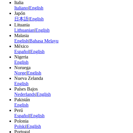
Italia
Italiano
|
English
Japón
日本語
|
English
Lituania
Lithuanian
|
English
Malasia
English
|
Bahasa Melayu
México
Español
|
English
Nigeria
English
Noruega
Norge
|
English
Nueva Zelanda
English
Países Bajos
Nederlands
|
English
Pakistán
English
Perú
Español
|
English
Polonia
Polski
|
English
Portugal