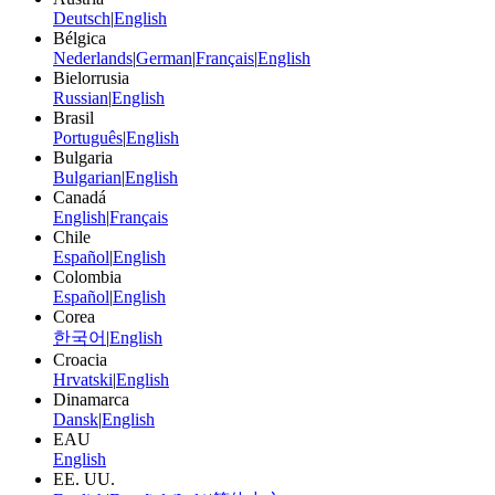
Deutsch
|
English
Bélgica
Nederlands
|
German
|
Français
|
English
Bielorrusia
Russian
|
English
Brasil
Português
|
English
Bulgaria
Bulgarian
|
English
Canadá
English
|
Français
Chile
Español
|
English
Colombia
Español
|
English
Corea
한국어
|
English
Croacia
Hrvatski
|
English
Dinamarca
Dansk
|
English
EAU
English
EE. UU.