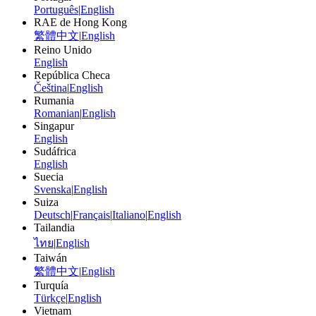
Português
|
English
RAE de Hong Kong
繁體中文
|
English
Reino Unido
English
República Checa
Čeština
|
English
Rumania
Romanian
|
English
Singapur
English
Sudáfrica
English
Suecia
Svenska
|
English
Suiza
Deutsch
|
Français
|
Italiano
|
English
Tailandia
ไทย
|
English
Taiwán
繁體中文
|
English
Turquía
Türkçe
|
English
Vietnam