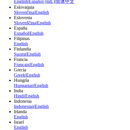
English
|
Español (Intl.)
|
简体中文
Eslovaquia
Slovenčina
|
English
Eslovenia
Slovenščina
|
English
España
Español
|
English
Filipinas
English
Finlandia
Suomi
|
English
Francia
Français
|
English
Grecia
Greek
|
English
Hungría
Hungarian
|
English
India
Hindi
|
English
Indonesia
Indonesian
|
English
Irlanda
English
Israel
English