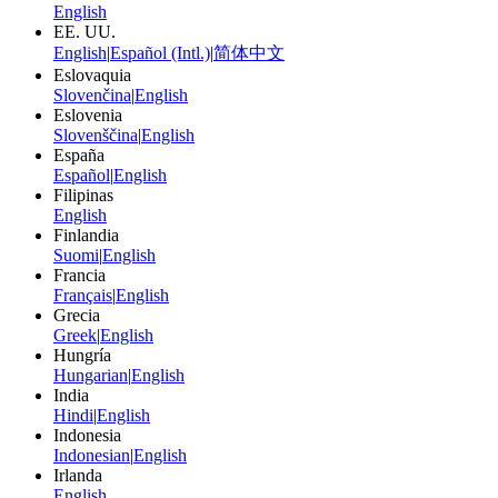
English
EE. UU.
English
|
Español (Intl.)
|
简体中文
Eslovaquia
Slovenčina
|
English
Eslovenia
Slovenščina
|
English
España
Español
|
English
Filipinas
English
Finlandia
Suomi
|
English
Francia
Français
|
English
Grecia
Greek
|
English
Hungría
Hungarian
|
English
India
Hindi
|
English
Indonesia
Indonesian
|
English
Irlanda
English