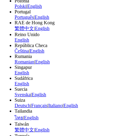
Polonia
Polski
|
English
Portugal
Português
|
English
RAE de Hong Kong
繁體中文
|
English
Reino Unido
English
República Checa
Čeština
|
English
Rumania
Romanian
|
English
Singapur
English
Sudáfrica
English
Suecia
Svenska
|
English
Suiza
Deutsch
|
Français
|
Italiano
|
English
Tailandia
ไทย
|
English
Taiwán
繁體中文
|
English
Turquía