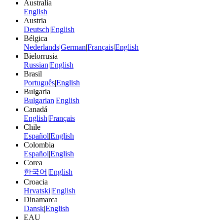
Australia
English
Austria
Deutsch
|
English
Bélgica
Nederlands
|
German
|
Français
|
English
Bielorrusia
Russian
|
English
Brasil
Português
|
English
Bulgaria
Bulgarian
|
English
Canadá
English
|
Français
Chile
Español
|
English
Colombia
Español
|
English
Corea
한국어
|
English
Croacia
Hrvatski
|
English
Dinamarca
Dansk
|
English
EAU