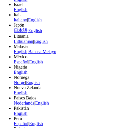
Israel
English
Italia
Italiano
|
English
Japón
日本語
|
English
Lituania
Lithuanian
|
English
Malasia
English
|
Bahasa Melayu
México
Español
|
English
Nigeria
English
Noruega
Norge
|
English
Nueva Zelanda
English
Países Bajos
Nederlands
|
English
Pakistán
English
Perú
Español
|
English