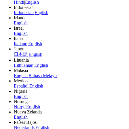
Hindi
|
English
Indonesia
Indonesian
|
English
Irlanda
English
Israel
English
Italia
Italiano
|
English
Japón
日本語
|
English
Lituania
Lithuanian
|
English
Malasia
English
|
Bahasa Melayu
México
Español
|
English
Nigeria
English
Noruega
Norge
|
English
Nueva Zelanda
English
Países Bajos
Nederlands
|
English