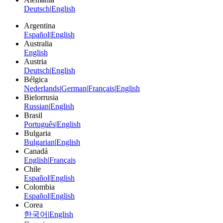
Deutsch
|
English
Argentina
Español
|
English
Australia
English
Austria
Deutsch
|
English
Bélgica
Nederlands
|
German
|
Français
|
English
Bielorrusia
Russian
|
English
Brasil
Português
|
English
Bulgaria
Bulgarian
|
English
Canadá
English
|
Français
Chile
Español
|
English
Colombia
Español
|
English
Corea
한국어
|
English