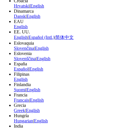
Croacia
Hrvatski
|
English
Dinamarca
Dansk
|
English
EAU
English
EE. UU.
English
|
Español (Intl.)
|
简体中文
Eslovaquia
Slovenčina
|
English
Eslovenia
Slovenščina
|
English
España
Español
|
English
Filipinas
English
Finlandia
Suomi
|
English
Francia
Français
|
English
Grecia
Greek
|
English
Hungría
Hungarian
|
English
India