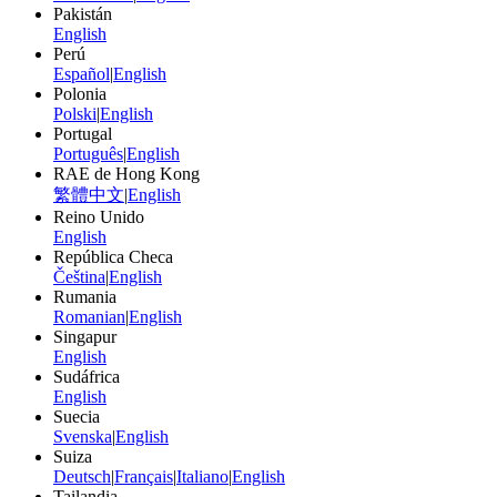
Pakistán
English
Perú
Español
|
English
Polonia
Polski
|
English
Portugal
Português
|
English
RAE de Hong Kong
繁體中文
|
English
Reino Unido
English
República Checa
Čeština
|
English
Rumania
Romanian
|
English
Singapur
English
Sudáfrica
English
Suecia
Svenska
|
English
Suiza
Deutsch
|
Français
|
Italiano
|
English
Tailandia