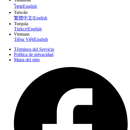
ไทย
|
English
Taiwán
繁體中文
|
English
Turquía
Türkçe
|
English
Vietnam
Tiếng Việt
|
English
Términos del Servicio
Política de privacidad
Mapa del sitio