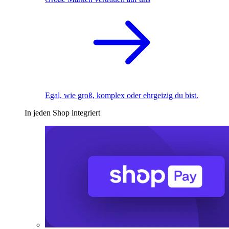
Egal, wie groß, komplex oder ehrgeizig du bist.
In jeden Shop integriert