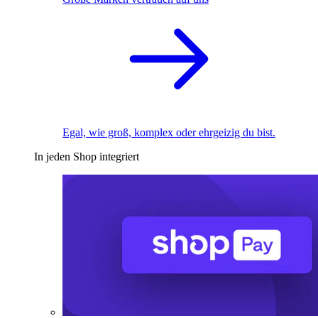
Egal, wie groß, komplex oder ehrgeizig du bist.
In jeden Shop integriert