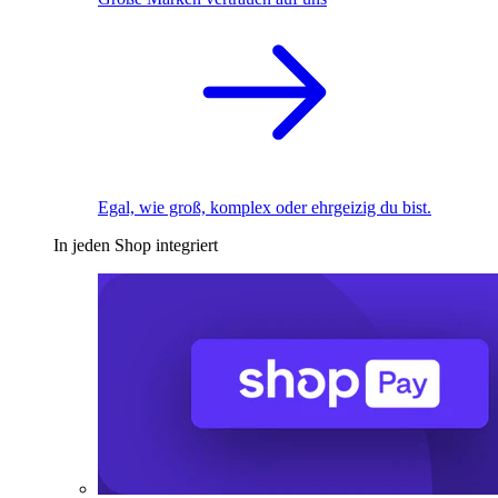
Egal, wie groß, komplex oder ehrgeizig du bist.
In jeden Shop integriert