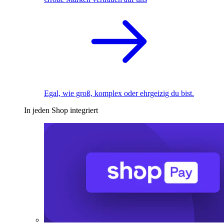
Egal, wie groß, komplex oder ehrgeizig du bist.
In jeden Shop integriert