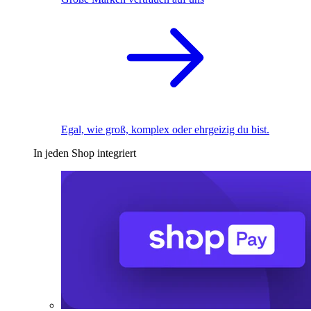
Egal, wie groß, komplex oder ehrgeizig du bist.
In jeden Shop integriert