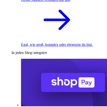
Egal, wie groß, komplex oder ehrgeizig du bist.
In jeden Shop integriert