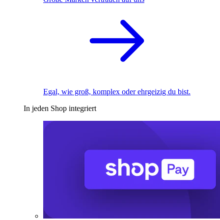
Egal, wie groß, komplex oder ehrgeizig du bist.
In jeden Shop integriert