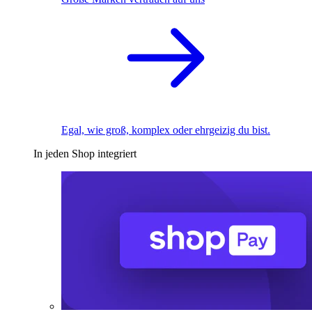
Egal, wie groß, komplex oder ehrgeizig du bist.
In jeden Shop integriert