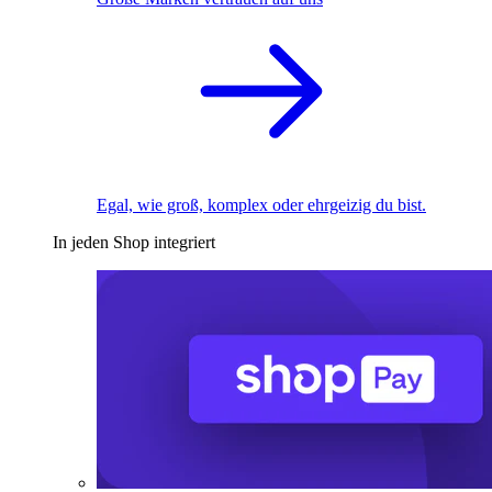
Egal, wie groß, komplex oder ehrgeizig du bist.
In jeden Shop integriert