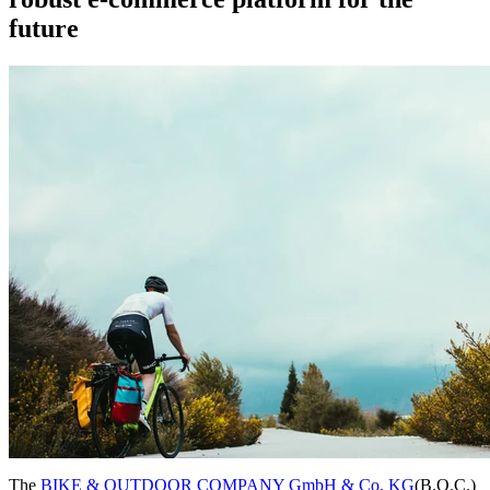
future
The
BIKE & OUTDOOR COMPANY GmbH & Co. KG
(B.O.C.)