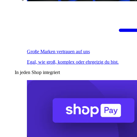
Große Marken vertrauen auf uns
Egal, wie groß, komplex oder ehrgeizig du bist.
In jeden Shop integriert