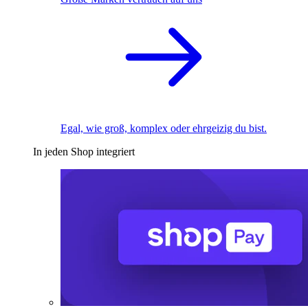
Egal, wie groß, komplex oder ehrgeizig du bist.
In jeden Shop integriert