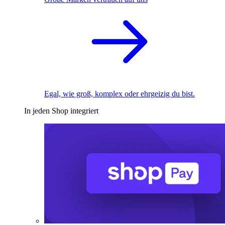
Egal, wie groß, komplex oder ehrgeizig du bist.
In jeden Shop integriert