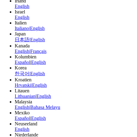
Irland
English
Israel
English
Italien
Italiano
|
English
Japan
日本語
|
English
Kanada
English
|
Français
Kolumbien
Español
|
English
Korea
한국어
|
English
Kroatien
Hrvatski
|
English
Litauen
Lithuanian
|
English
Malaysia
English
|
Bahasa Melayu
Mexiko
Español
|
English
Neuseeland
English
Niederlande