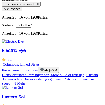
Eine Sprache auswählen
Alle löschen
Anzeige
1 - 16 von 1268
Partner
Sortieren
Anzeige
1 - 16 von 1268
Partner
Electric Eye
5.0
(
65
)
|
Columbus, United States
Preisspanne für Services
Ab $5000
Dienstleistungen
Store migration, Store build or redesign, Custom
domain setup, Business strategy guidance, Site performance and
speed
+ 8 Mehr
Lantern Sol