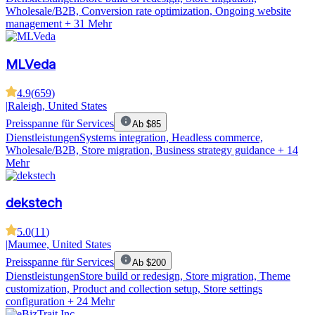
Wholesale/B2B, Conversion rate optimization, Ongoing website
management
+ 31 Mehr
MLVeda
4.9
(
659
)
|
Raleigh, United States
Preisspanne für Services
Ab $85
Dienstleistungen
Systems integration, Headless commerce,
Wholesale/B2B, Store migration, Business strategy guidance
+ 14
Mehr
dekstech
5.0
(
11
)
|
Maumee, United States
Preisspanne für Services
Ab $200
Dienstleistungen
Store build or redesign, Store migration, Theme
customization, Product and collection setup, Store settings
configuration
+ 24 Mehr