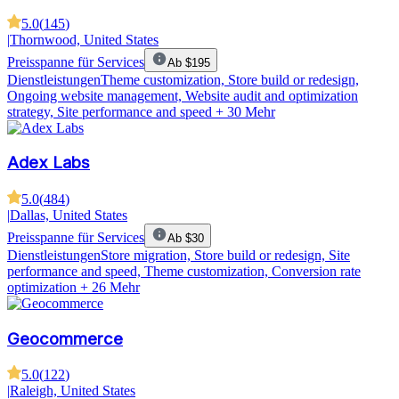
5.0
(
145
)
|
Thornwood, United States
Preisspanne für Services
Ab $195
Dienstleistungen
Theme customization, Store build or redesign,
Ongoing website management, Website audit and optimization
strategy, Site performance and speed
+ 30 Mehr
Adex Labs
5.0
(
484
)
|
Dallas, United States
Preisspanne für Services
Ab $30
Dienstleistungen
Store migration, Store build or redesign, Site
performance and speed, Theme customization, Conversion rate
optimization
+ 26 Mehr
Geocommerce
5.0
(
122
)
|
Raleigh, United States