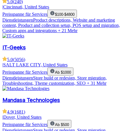
5.0
(
240
)
|
Cincinnati, United States
Preisspanne für Services
$100-$4800
Dienstleistungen
Product descriptions, Website and marketing
content, Product and collection setup, POS setup and migration,
Custom apps and integrations
+ 21 Mehr
IT-Geeks
5.0
(
5056
)
|
SALT LAKE CITY, United States
Preisspanne für Services
Ab $1000
Dienstleistungen
Store build or redesign, Store migration,
Troubleshooting, Theme customization, SEO
+ 31 Mehr
Mandasa Technologies
4.9
(
1681
)
|
Dover, United States
Preisspanne für Services
Ab $500
Dienstleistungen
Store build or redesign, Store migration,