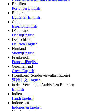
Brasilien
Português
|
English
Bulgarien
Bulgarian
|
English
Chile
Español
|
English
Dänemark
Dansk
|
English
Deutschland
Deutsch
|
English
Finnland
Suomi
|
English
Frankreich
Français
|
English
Griechenland
Greek
|
English
Hongkong (Sonderverwaltungszone)
繁體中文
|
English
in den Vereinigten Arabischen Emiraten
English
Indien
Hindi
|
English
Indonesien
Indonesian
|
English