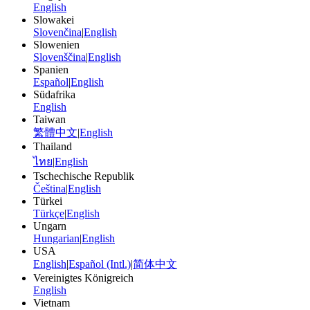
English
Slowakei
Slovenčina
|
English
Slowenien
Slovenščina
|
English
Spanien
Español
|
English
Südafrika
English
Taiwan
繁體中文
|
English
Thailand
ไทย
|
English
Tschechische Republik
Čeština
|
English
Türkei
Türkçe
|
English
Ungarn
Hungarian
|
English
USA
English
|
Español (Intl.)
|
简体中文
Vereinigtes Königreich
English
Vietnam