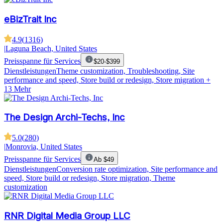
eBizTrait Inc
4.9
(
1316
)
|
Laguna Beach, United States
Preisspanne für Services
$20-$399
Dienstleistungen
Theme customization, Troubleshooting, Site
performance and speed, Store build or redesign, Store migration
+
13 Mehr
The Design Archi-Techs, Inc
5.0
(
280
)
|
Monrovia, United States
Preisspanne für Services
Ab $49
Dienstleistungen
Conversion rate optimization, Site performance and
speed, Store build or redesign, Store migration, Theme
customization
RNR Digital Media Group LLC