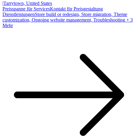
|
Tarrytown, United States
Preisspanne für Services
Kontakt für Preisgestaltung
Dienstleistungen
Store build or redesign, Store migration, Theme
customization, Ongoing website management, Troubleshooting
+ 3
Mehr