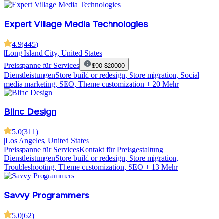
Expert Village Media Technologies
4.9
(
445
)
|
Long Island City, United States
Preisspanne für Services
$90-$20000
Dienstleistungen
Store build or redesign, Store migration, Social
media marketing, SEO, Theme customization
+ 20 Mehr
Blinc Design
5.0
(
311
)
|
Los Angeles, United States
Preisspanne für Services
Kontakt für Preisgestaltung
Dienstleistungen
Store build or redesign, Store migration,
Troubleshooting, Theme customization, SEO
+ 13 Mehr
Savvy Programmers
5.0
(
62
)