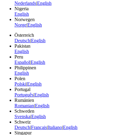
Nederlands
|
English
Nigeria
English
Norwegen
Norge
|
English
Österreich
Deutsch
|
English
Pakistan
English
Peru
Español
|
English
Philippinen
English
Polen
Polski
|
English
Portugal
Português
|
English
Rumänien
Romanian
|
English
Schweden
Svenska
|
English
Schweiz
Deutsch
|
Français
|
Italiano
|
English
Singapur