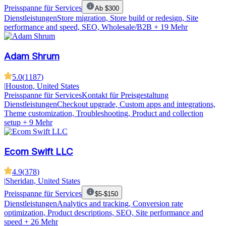
Preisspanne für Services
Ab $300
Dienstleistungen
Store migration, Store build or redesign, Site
performance and speed, SEO, Wholesale/B2B
+ 19 Mehr
Adam Shrum
5.0
(
1187
)
|
Houston, United States
Preisspanne für Services
Kontakt für Preisgestaltung
Dienstleistungen
Checkout upgrade, Custom apps and integrations,
Theme customization, Troubleshooting, Product and collection
setup
+ 9 Mehr
Ecom Swift LLC
4.9
(
378
)
|
Sheridan, United States
Preisspanne für Services
$5-$150
Dienstleistungen
Analytics and tracking, Conversion rate
optimization, Product descriptions, SEO, Site performance and
speed
+ 26 Mehr