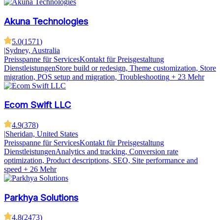
Akuna Technologies
5.0
(
1571
)
|
Sydney, Australia
Preisspanne für Services
Kontakt für Preisgestaltung
Dienstleistungen
Store build or redesign, Theme customization, Store
migration, POS setup and migration, Troubleshooting
+ 23 Mehr
Ecom Swift LLC
4.9
(
378
)
|
Sheridan, United States
Preisspanne für Services
Kontakt für Preisgestaltung
Dienstleistungen
Analytics and tracking, Conversion rate
optimization, Product descriptions, SEO, Site performance and
speed
+ 26 Mehr
Parkhya Solutions
4.8
(
2473
)