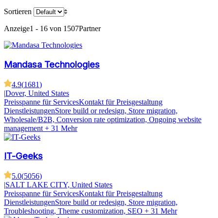
Sortieren
Anzeige
1 - 16 von 1507
Partner
Mandasa Technologies
4.9
(
1681
)
|
Dover, United States
Preisspanne für Services
Kontakt für Preisgestaltung
Dienstleistungen
Store build or redesign, Store migration,
Wholesale/B2B, Conversion rate optimization, Ongoing website
management
+ 31 Mehr
IT-Geeks
5.0
(
5056
)
|
SALT LAKE CITY, United States
Preisspanne für Services
Kontakt für Preisgestaltung
Dienstleistungen
Store build or redesign, Store migration,
Troubleshooting, Theme customization, SEO
+ 31 Mehr