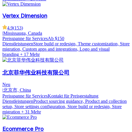
Vertex Dimension
4.9
(
153
)
|
Mississauga, Canada
Preisspanne für Services
Ab $150
Dienstleistungen
Store build or redesign, Theme customization, Store
migration, Custom apps and integrations, Logo and visual
branding
+ 17 Mehr
北京菲华伟业科技有限公司
Neu
|
北京市, China
Preisspanne für Services
Kontakt für Preisgestaltung
Dienstleistungen
Product sourcing guidance, Product and collection
setup, Store settings configuration, Store build or redesign, Store
migration
+ 31 Mehr
Ecommerce Pro