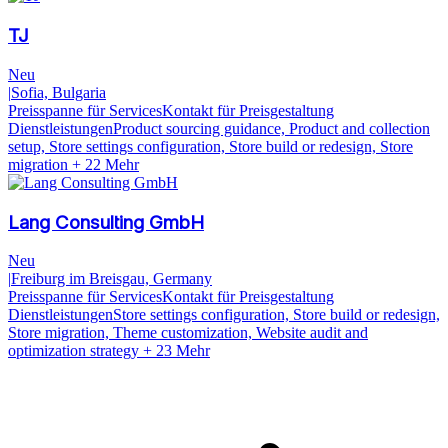
TJ
Neu
|
Sofia, Bulgaria
Preisspanne für Services
Kontakt für Preisgestaltung
Dienstleistungen
Product sourcing guidance, Product and collection
setup, Store settings configuration, Store build or redesign, Store
migration
+ 22 Mehr
Lang Consulting GmbH
Neu
|
Freiburg im Breisgau, Germany
Preisspanne für Services
Kontakt für Preisgestaltung
Dienstleistungen
Store settings configuration, Store build or redesign,
Store migration, Theme customization, Website audit and
optimization strategy
+ 23 Mehr