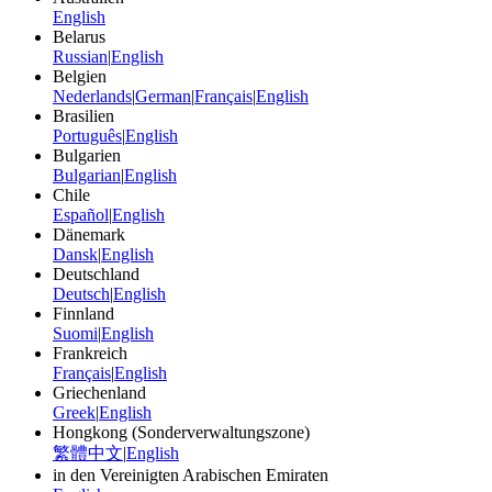
English
Belarus
Russian
|
English
Belgien
Nederlands
|
German
|
Français
|
English
Brasilien
Português
|
English
Bulgarien
Bulgarian
|
English
Chile
Español
|
English
Dänemark
Dansk
|
English
Deutschland
Deutsch
|
English
Finnland
Suomi
|
English
Frankreich
Français
|
English
Griechenland
Greek
|
English
Hongkong (Sonderverwaltungszone)
繁體中文
|
English
in den Vereinigten Arabischen Emiraten