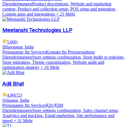
Dienstleistungen
Product descriptions, Website and marketing
content, Product and collection setup, POS setup and migration,
Custom apps and integrations
+ 21 Mehr
Meetanshi Technologies LLP
5.0
(
6
)
|
Bhavnagar, India
Preisspanne für Services
Kontakt für Preisgestaltung
Dienstleistungen
Store settings configuration, Store build or redesign,
Store migration, Theme customization, Website audit and
optimization strategy
+ 16 Mehr
Adil Bhat
4.8
(
672
)
|
Srinagar, India
Preisspanne für Services
$20-$500
Dienstleistungen
Store settings configuration, Sales channel setup,
Analytics and tracking, Email marketing, Site performance and
speed
+ 31 Mehr