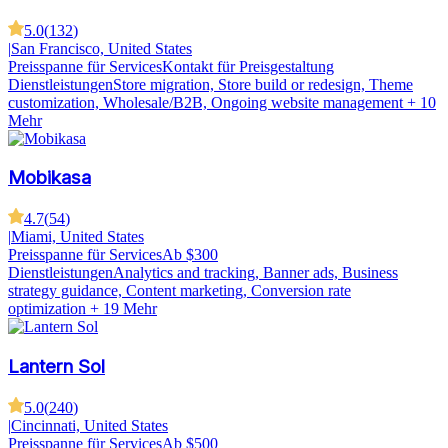
5.0
(
132
)
|
San Francisco, United States
Preisspanne für Services
Kontakt für Preisgestaltung
Dienstleistungen
Store migration, Store build or redesign, Theme
customization, Wholesale/B2B, Ongoing website management
+ 10
Mehr
Mobikasa
4.7
(
54
)
|
Miami, United States
Preisspanne für Services
Ab $300
Dienstleistungen
Analytics and tracking, Banner ads, Business
strategy guidance, Content marketing, Conversion rate
optimization
+ 19 Mehr
Lantern Sol
5.0
(
240
)
|
Cincinnati, United States
Preisspanne für Services
Ab $500