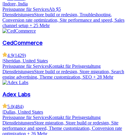
|
Indore, India
Preisspanne für Services
Ab $5
Dienstleistungen
Store build or redesign, Troubleshooting,
Conversion rate optimization, Site performance and speed, Sales
channel setup
+ 25 Mehr
CedCommerce
4.9
(
1429
)
|
Sheridan, United States
Preisspanne für Services
Kontakt für Preisgestaltung
Dienstleistungen
Store build or redesign, Store migration, Search
engine advertising, Theme customization, SEO
+ 28 Mehr
Adex Labs
5.0
(
484
)
|
Dallas, United States
Preisspanne für Services
Kontakt für Preisgestaltung
Dienstleistungen
Store migration, Store build or redesign, Site
performance and speed, Theme customization, Conversion rate
optimization
+ 26 Mehr