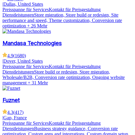
|
Dallas, United States
Preisspanne für Services
Kontakt für Preisgestaltung
Dienstleistungen
Store migration, Store build or redesign, Site
performance and speed, Theme customization, Conversion rate
optimization
+ 26 Mehr
Mandasa Technologies
4.9
(
1680
)
|
Dover, United States
Preisspanne für Services
Kontakt für Preisgestaltung
Dienstleistungen
Store build or redesign, Store migration,
Wholesale/B2B, Conversion rate optimization, Ongoing website
management
+ 31 Mehr
Fuznet
4.3
(
417
)
|
Gap, France
Preisspanne für Services
Kontakt für Preisgestaltung
Dienstleistungen
Business strategy guidance, Conversion rate
optimization, Custom apps and integrations, Custom domain setup,