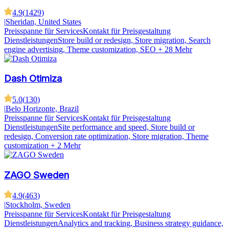
4.9
(
1429
)
|
Sheridan, United States
Preisspanne für Services
Kontakt für Preisgestaltung
Dienstleistungen
Store build or redesign, Store migration, Search
engine advertising, Theme customization, SEO
+ 28 Mehr
Dash Otimiza
5.0
(
130
)
|
Belo Horizonte, Brazil
Preisspanne für Services
Kontakt für Preisgestaltung
Dienstleistungen
Site performance and speed, Store build or
redesign, Conversion rate optimization, Store migration, Theme
customization
+ 2 Mehr
ZAGO Sweden
4.9
(
463
)
|
Stockholm, Sweden
Preisspanne für Services
Kontakt für Preisgestaltung
Dienstleistungen
Analytics and tracking, Business strategy guidance,