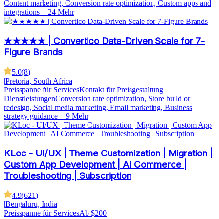
Content marketing, Conversion rate optimization, Custom apps and
integrations
+ 24 Mehr
★★★★★ | Convertico Data-Driven Scale for 7-
Figure Brands
5.0
(
8
)
|
Pretoria, South Africa
Preisspanne für Services
Kontakt für Preisgestaltung
Dienstleistungen
Conversion rate optimization, Store build or
redesign, Social media marketing, Email marketing, Business
strategy guidance
+ 9 Mehr
KLoc - UI/UX | Theme Customization | Migration |
Custom App Development | AI Commerce |
Troubleshooting | Subscription
4.9
(
621
)
|
Bengaluru, India
Preisspanne für Services
Ab $200