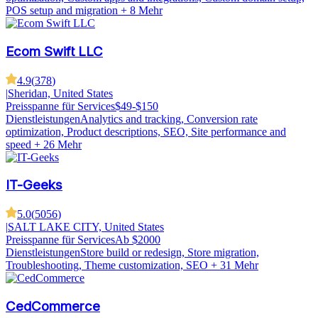
POS setup and migration
+ 8 Mehr
Ecom Swift LLC
4.9
(
378
)
|
Sheridan, United States
Preisspanne für Services
$49-$150
Dienstleistungen
Analytics and tracking, Conversion rate
optimization, Product descriptions, SEO, Site performance and
speed
+ 26 Mehr
IT-Geeks
5.0
(
5056
)
|
SALT LAKE CITY, United States
Preisspanne für Services
Ab $2000
Dienstleistungen
Store build or redesign, Store migration,
Troubleshooting, Theme customization, SEO
+ 31 Mehr
CedCommerce