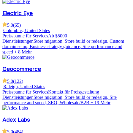
Electric Eye
5.0
(
65
)
|
Columbus, United States
Preisspanne für Services
Ab $5000
Dienstleistungen
Store migration, Store build or redesign, Custom
domain setup, Business strategy guidance, Site performance and
speed
+ 8 Mehr
Geocommerce
5.0
(
122
)
|
Raleigh, United States
Preisspanne für Services
Kontakt für Preisgestaltung
Dienstleistungen
Store migration, Store build or redesign, Site
performance and speed, SEO, Wholesale/B2B
+ 19 Mehr
Adex Labs
5.0
(
484
)