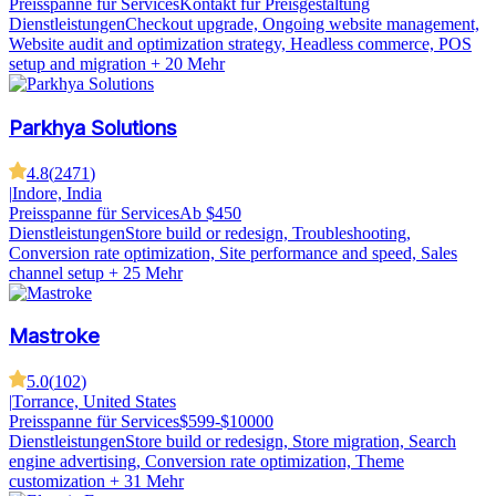
Preisspanne für Services
Kontakt für Preisgestaltung
Dienstleistungen
Checkout upgrade, Ongoing website management,
Website audit and optimization strategy, Headless commerce, POS
setup and migration
+ 20 Mehr
Parkhya Solutions
4.8
(
2471
)
|
Indore, India
Preisspanne für Services
Ab $450
Dienstleistungen
Store build or redesign, Troubleshooting,
Conversion rate optimization, Site performance and speed, Sales
channel setup
+ 25 Mehr
Mastroke
5.0
(
102
)
|
Torrance, United States
Preisspanne für Services
$599-$10000
Dienstleistungen
Store build or redesign, Store migration, Search
engine advertising, Conversion rate optimization, Theme
customization
+ 31 Mehr