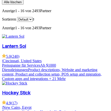
Alle löschen
Anzeige
1 - 16 von 2493
Partner
Sortieren
Anzeige
1 - 16 von 2493
Partner
Lantern Sol
5.0
(
240
)
|
Cincinnati, United States
Preisspanne für Services
Ab $1000
Dienstleistungen
Product descriptions, Website and marketing
content, Product and collection setup, POS setup and migration,
Custom apps and integrations
+ 21 Mehr
Hockey Stick
4.9
(
17
)
|
New Cairo, Egypt