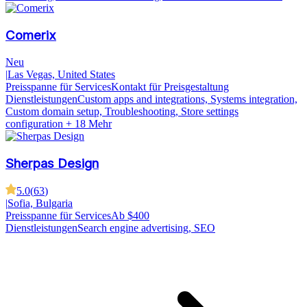
Comerix
Neu
|
Las Vegas, United States
Preisspanne für Services
Kontakt für Preisgestaltung
Dienstleistungen
Custom apps and integrations, Systems integration,
Custom domain setup, Troubleshooting, Store settings
configuration
+ 18 Mehr
Sherpas Design
5.0
(
63
)
|
Sofia, Bulgaria
Preisspanne für Services
Ab $400
Dienstleistungen
Search engine advertising, SEO