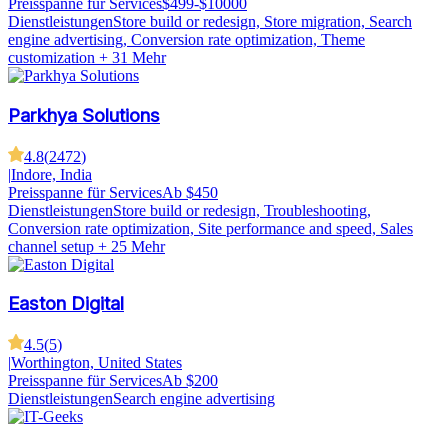
Preisspanne für Services
$499-$10000
Dienstleistungen
Store build or redesign, Store migration, Search
engine advertising, Conversion rate optimization, Theme
customization
+ 31 Mehr
Parkhya Solutions
4.8
(
2472
)
|
Indore, India
Preisspanne für Services
Ab $450
Dienstleistungen
Store build or redesign, Troubleshooting,
Conversion rate optimization, Site performance and speed, Sales
channel setup
+ 25 Mehr
Easton Digital
4.5
(
5
)
|
Worthington, United States
Preisspanne für Services
Ab $200
Dienstleistungen
Search engine advertising