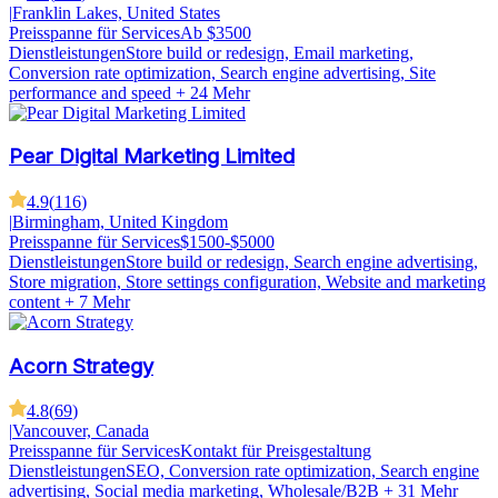
|
Franklin Lakes, United States
Preisspanne für Services
Ab $3500
Dienstleistungen
Store build or redesign, Email marketing,
Conversion rate optimization, Search engine advertising, Site
performance and speed
+ 24 Mehr
Pear Digital Marketing Limited
4.9
(
116
)
|
Birmingham, United Kingdom
Preisspanne für Services
$1500-$5000
Dienstleistungen
Store build or redesign, Search engine advertising,
Store migration, Store settings configuration, Website and marketing
content
+ 7 Mehr
Acorn Strategy
4.8
(
69
)
|
Vancouver, Canada
Preisspanne für Services
Kontakt für Preisgestaltung
Dienstleistungen
SEO, Conversion rate optimization, Search engine
advertising, Social media marketing, Wholesale/B2B
+ 31 Mehr