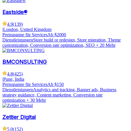
Eastside®
4.9
(
139
)
|
London, United Kingdom
Preisspanne für Services
Ab $2000
Dienstleistungen
Store build or redesign, Store migration, Theme
customization, Conversion rate optimization, SEO
+ 20 Mehr
BMCONSULTING
4.8
(
425
)
|
Pune, India
Preisspanne für Services
Ab $150
Dienstleistungen
Analytics and tracking, Banner ads, Business
strategy guidance, Content marketing, Conversion rate
optimization
+ 30 Mehr
Zettler Digital
5.0
(
152
)