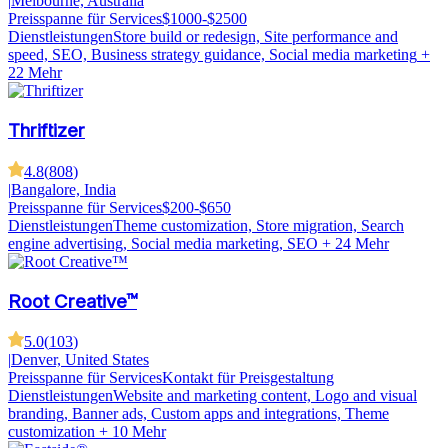
|
Melbourne, Australia
Preisspanne für Services
$1000-$2500
Dienstleistungen
Store build or redesign, Site performance and
speed, SEO, Business strategy guidance, Social media marketing
+
22 Mehr
Thriftizer
4.8
(
808
)
|
Bangalore, India
Preisspanne für Services
$200-$650
Dienstleistungen
Theme customization, Store migration, Search
engine advertising, Social media marketing, SEO
+ 24 Mehr
Root Creative™
5.0
(
103
)
|
Denver, United States
Preisspanne für Services
Kontakt für Preisgestaltung
Dienstleistungen
Website and marketing content, Logo and visual
branding, Banner ads, Custom apps and integrations, Theme
customization
+ 10 Mehr