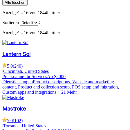
Alle löschen
Anzeige
1 - 16 von 1844
Partner
Sortieren
Anzeige
1 - 16 von 1844
Partner
Lantern Sol
5.0
(
240
)
|
Cincinnati, United States
Preisspanne für Services
Ab $2000
Dienstleistungen
Product descriptions, Website and marketing
content, Product and collection setup, POS setup and migration,
Custom apps and integrations
+ 21 Mehr
Mastroke
5.0
(
102
)
|
Torrance, United States