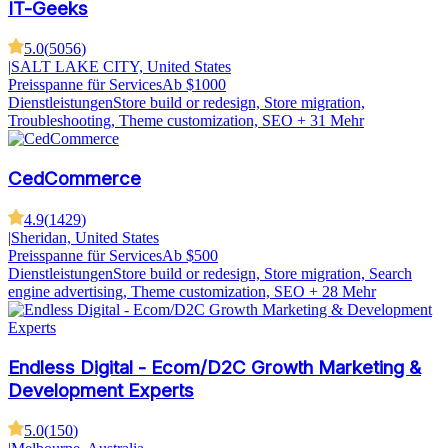
IT-Geeks
5.0
(
5056
)
|
SALT LAKE CITY, United States
Preisspanne für Services
Ab $1000
Dienstleistungen
Store build or redesign, Store migration,
Troubleshooting, Theme customization, SEO
+ 31 Mehr
CedCommerce
4.9
(
1429
)
|
Sheridan, United States
Preisspanne für Services
Ab $500
Dienstleistungen
Store build or redesign, Store migration, Search
engine advertising, Theme customization, SEO
+ 28 Mehr
Endless Digital - Ecom/D2C Growth Marketing &
Development Experts
5.0
(
150
)