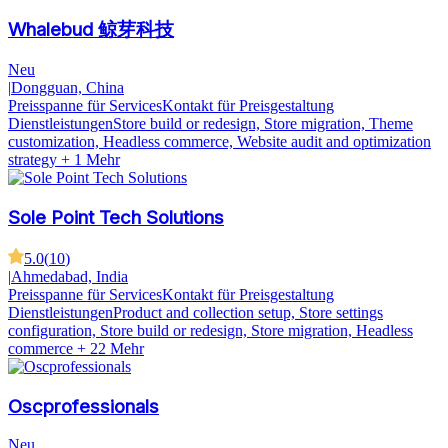
Whalebud 鲸芽科技
Neu
|
Dongguan, China
Preisspanne für Services
Kontakt für Preisgestaltung
Dienstleistungen
Store build or redesign, Store migration, Theme
customization, Headless commerce, Website audit and optimization
strategy
+ 1 Mehr
Sole Point Tech Solutions
5.0
(
10
)
|
Ahmedabad, India
Preisspanne für Services
Kontakt für Preisgestaltung
Dienstleistungen
Product and collection setup, Store settings
configuration, Store build or redesign, Store migration, Headless
commerce
+ 22 Mehr
Oscprofessionals
Neu