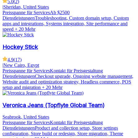
5.0
(
2
)
|
Sheridan, United States
Preisspanne für Services
Ab $2500
Dienstleistungen
Troubleshooting, Custom domain setup, Custom
apps and integrations, Systems integration, Site performance and
speed
+ 20 Mehr
Hockey Stick
4.9
(
17
)
|
New Cairo, Egypt
Preisspanne für Services
Kontakt für Preisgestaltung
Dienstleistungen
Checkout upgrade, Ongoing website management,
Website audit and optimization strategy, Headless commerce, POS
setup and migration
+ 20 Mehr
Veronica Jeans (Topflyte Global Team)
Seabrook, United States
Preisspanne für Services
Kontakt für Preisgestaltung
Dienstleistungen
Product and collection setup, Store settings
configuration, Store build or redesign, Store migration, Theme