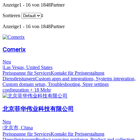
Anzeige
1 - 16 von 1848
Partner
Sortieren
Anzeige
1 - 16 von 1848
Partner
Comerix
Neu
|
Las Vegas, United States
Preisspanne für Services
Kontakt für Preisgestaltung
Dienstleistungen
Custom apps and integrations, Systems integration,
Custom domain setup, Troubleshooting, Store settings
configuration
+ 18 Mehr
北京菲华伟业科技有限公司
Neu
|
北京市, China
Preisspanne für Services
Kontakt für Preisgestaltung
Dienstleistungen
Product sourcing guidance, Product and collection