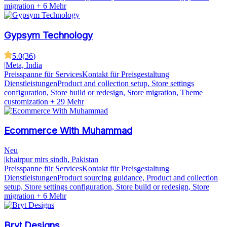
migration
+ 6 Mehr
Gypsym Technology
5.0
(
36
)
|
Meta, India
Preisspanne für Services
Kontakt für Preisgestaltung
Dienstleistungen
Product and collection setup, Store settings
configuration, Store build or redesign, Store migration, Theme
customization
+ 29 Mehr
Ecommerce With Muhammad
Neu
|
khairpur mirs sindh, Pakistan
Preisspanne für Services
Kontakt für Preisgestaltung
Dienstleistungen
Product sourcing guidance, Product and collection
setup, Store settings configuration, Store build or redesign, Store
migration
+ 6 Mehr
Bryt Designs