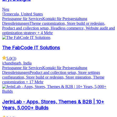
Neu
|
Temecula, United States
Preisspanne für Services
Kontakt für Preisgestaltung
Dienstleistungen
Theme customization, Store build or redesign,
Product and collection setup, Headless commerce, Website audit and
optimization strategy
+ 4 Mehr
The FabCode IT Solutions
5.0
(
3
)
|
chandigarh, India
Preisspanne für Services
Kontakt für Preisgestaltung
Dienstleistungen
Product and collection setup, Store settings
configuration, Store build or redesign, Store migration, Theme
customization
+ 17 Mehr
JerinLab - Apps, Stores, Themes & B2B | 10+
Years, 5,000+ Builds