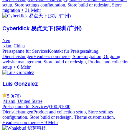
setup, Store settings configuration, Store build or redesign, Store
migration
+ 31 Mehr
Cyberklick 易点天下(深圳/广州)
Neu
|
xian, China
Preisspanne für Services
Kontakt für Preisgestaltung
Dienstleistungen
Headless commerce, Store migration, Ongoing
website management, Store build or redesign, Product and collection
setup
+ 6 Mehr
Luis Gonzalez
5.0
(
76
)
|
Miami, United States
Preisspanne für Services
$100-$1000
Dienstleistungen
Product and collection setup, Store settings
configuration, Store build or redesign, Theme customization,
Headless commerce
+ 9 Mehr