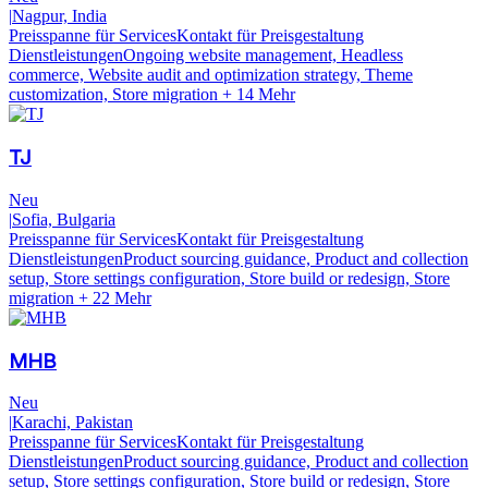
|
Nagpur, India
Preisspanne für Services
Kontakt für Preisgestaltung
Dienstleistungen
Ongoing website management, Headless
commerce, Website audit and optimization strategy, Theme
customization, Store migration
+ 14 Mehr
TJ
Neu
|
Sofia, Bulgaria
Preisspanne für Services
Kontakt für Preisgestaltung
Dienstleistungen
Product sourcing guidance, Product and collection
setup, Store settings configuration, Store build or redesign, Store
migration
+ 22 Mehr
MHB
Neu
|
Karachi, Pakistan
Preisspanne für Services
Kontakt für Preisgestaltung
Dienstleistungen
Product sourcing guidance, Product and collection
setup, Store settings configuration, Store build or redesign, Store