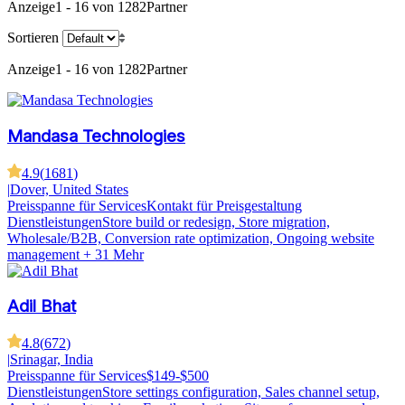
Anzeige
1 - 16 von 1282
Partner
Sortieren
Anzeige
1 - 16 von 1282
Partner
Mandasa Technologies
4.9
(
1681
)
|
Dover, United States
Preisspanne für Services
Kontakt für Preisgestaltung
Dienstleistungen
Store build or redesign, Store migration,
Wholesale/B2B, Conversion rate optimization, Ongoing website
management
+ 31 Mehr
Adil Bhat
4.8
(
672
)
|
Srinagar, India
Preisspanne für Services
$149-$500
Dienstleistungen
Store settings configuration, Sales channel setup,