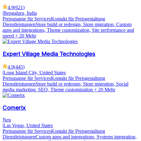
4.9
(
621
)
|
Bengaluru, India
Preisspanne für Services
Kontakt für Preisgestaltung
Dienstleistungen
Store build or redesign, Store migration, Custom
apps and integrations, Theme customization, Site performance and
speed
+ 20 Mehr
Expert Village Media Technologies
4.9
(
445
)
|
Long Island City, United States
Preisspanne für Services
Kontakt für Preisgestaltung
Dienstleistungen
Store build or redesign, Store migration, Social
media marketing, SEO, Theme customization
+ 20 Mehr
Comerix
Neu
|
Las Vegas, United States
Preisspanne für Services
Kontakt für Preisgestaltung
Dienstleistungen
Custom apps and integrations, Systems integration,