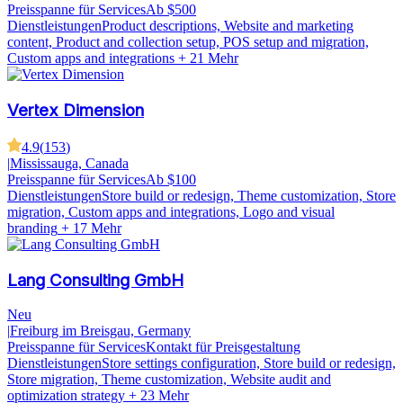
Preisspanne für Services
Ab $500
Dienstleistungen
Product descriptions, Website and marketing
content, Product and collection setup, POS setup and migration,
Custom apps and integrations
+ 21 Mehr
Vertex Dimension
4.9
(
153
)
|
Mississauga, Canada
Preisspanne für Services
Ab $100
Dienstleistungen
Store build or redesign, Theme customization, Store
migration, Custom apps and integrations, Logo and visual
branding
+ 17 Mehr
Lang Consulting GmbH
Neu
|
Freiburg im Breisgau, Germany
Preisspanne für Services
Kontakt für Preisgestaltung
Dienstleistungen
Store settings configuration, Store build or redesign,
Store migration, Theme customization, Website audit and
optimization strategy
+ 23 Mehr