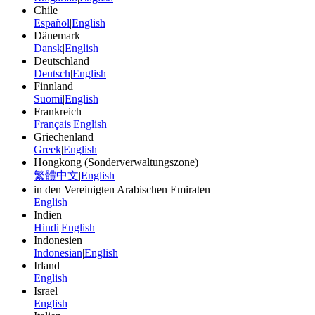
Chile
Español
|
English
Dänemark
Dansk
|
English
Deutschland
Deutsch
|
English
Finnland
Suomi
|
English
Frankreich
Français
|
English
Griechenland
Greek
|
English
Hongkong (Sonderverwaltungszone)
繁體中文
|
English
in den Vereinigten Arabischen Emiraten
English
Indien
Hindi
|
English
Indonesien
Indonesian
|
English
Irland
English
Israel
English