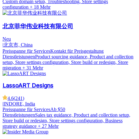
Custom domain setup, Troubleshooting, Store settings
configuration
+ 18 Mehr
北京菲华伟业科技有限公司
Neu
|
北京市, China
Preisspanne für Services
Kontakt für Preisgestaltung
Dienstleistungen
Product sourcing guidance, Product and collection
setup, Store settings configuration, Store build or redesign, Store
migration
+ 31 Mehr
LassoART Designs
4.6
(
241
)
|
INDORE, India
Preisspanne für Services
Ab $50
Dienstleistungen
Sales tax guidance, Product and collection setup,
Store build or redesign, Store settings configuration, Business
strategy guidance
+ 27 Mehr