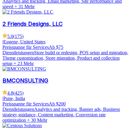
Analytics and tracking, Email marketing, Site performance and
speed
+ 31 Mehr
2 Friends Designs, LLC
5.0
(
175
)
|
Eugene, United States
Preisspanne für Services
Ab $75
Dienstleistungen
Store build or redesign, POS setup and migration,
Theme customization, Store migration, Product and collection
setup
+ 23 Mehr
BMCONSULTING
4.8
(
425
)
|
Pune, India
Preisspanne für Services
Ab $200
Dienstleistungen
Analytics and tracking, Banner ads, Business
strategy guidance, Content marketing, Conversion rate
optimization
+ 30 Mehr