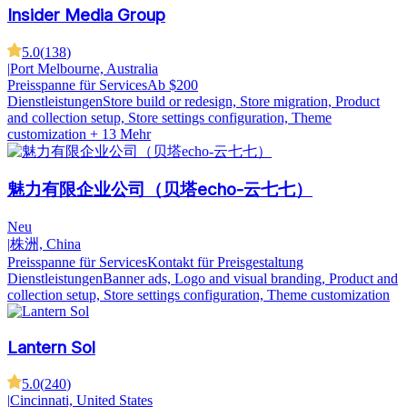
Insider Media Group
5.0
(
138
)
|
Port Melbourne, Australia
Preisspanne für Services
Ab $200
Dienstleistungen
Store build or redesign, Store migration, Product
and collection setup, Store settings configuration, Theme
customization
+ 13 Mehr
魅力有限企业公司（贝塔echo-云七七）
Neu
|
株洲, China
Preisspanne für Services
Kontakt für Preisgestaltung
Dienstleistungen
Banner ads, Logo and visual branding, Product and
collection setup, Store settings configuration, Theme customization
Lantern Sol
5.0
(
240
)
|
Cincinnati, United States