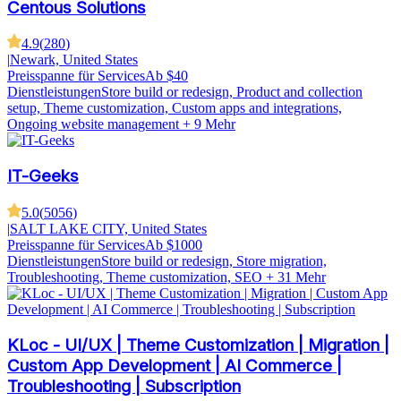
Centous Solutions
4.9
(
280
)
|
Newark, United States
Preisspanne für Services
Ab $40
Dienstleistungen
Store build or redesign, Product and collection
setup, Theme customization, Custom apps and integrations,
Ongoing website management
+ 9 Mehr
IT-Geeks
5.0
(
5056
)
|
SALT LAKE CITY, United States
Preisspanne für Services
Ab $1000
Dienstleistungen
Store build or redesign, Store migration,
Troubleshooting, Theme customization, SEO
+ 31 Mehr
KLoc - UI/UX | Theme Customization | Migration |
Custom App Development | AI Commerce |
Troubleshooting | Subscription