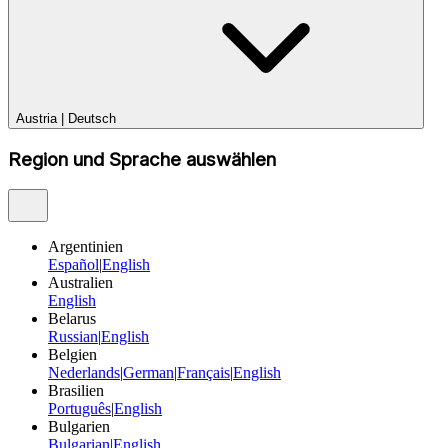
Austria
|
Deutsch
Region und Sprache auswählen
Argentinien
Español
|
English
Australien
English
Belarus
Russian
|
English
Belgien
Nederlands
|
German
|
Français
|
English
Brasilien
Português
|
English
Bulgarien
Bulgarian
|
English