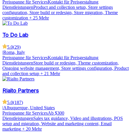
Preisspanne für Services
Kontakt für Preisgestaltung
Dienstleistungen
Product and collection setup, Store settings
configuration, Store build or redesign, Store migration, Theme
customization
+ 25 Mehr
To Do Lab
5.0
(
29
)
|
Roma, Italy
Preisspanne für Services
Kontakt für Preisgestaltung
Dienstleistungen
Store build or redesign, Theme customization,
Ongoing website management, Store settings configuration, Product
and collection setup
+ 21 Mehr
Rialto Partners
5.0
(
187
)
|
Albuquerque, United States
Preisspanne für Services
Ab $300
Dienstleistungen
Sales tax guidance, Video and illustrations, POS
setup and migration, Website and marketing content, Email
marketing
+ 20 Mehr