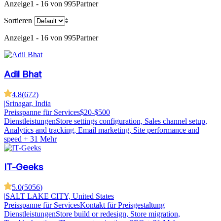
Anzeige
1 - 16 von 995
Partner
Sortieren
Anzeige
1 - 16 von 995
Partner
Adil Bhat
4.8
(
672
)
|
Srinagar, India
Preisspanne für Services
$20-$500
Dienstleistungen
Store settings configuration, Sales channel setup,
Analytics and tracking, Email marketing, Site performance and
speed
+ 31 Mehr
IT-Geeks
5.0
(
5056
)
|
SALT LAKE CITY, United States
Preisspanne für Services
Kontakt für Preisgestaltung
Dienstleistungen
Store build or redesign, Store migration,