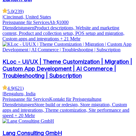
5.0
(
239
)
|
Cincinnati, United States
Preisspanne für Services
Ab $1000
Dienstleistungen
Product descriptions, Website and marketing
content, Product and collection setup, POS setup and migration,
Custom apps and integrations
+ 21 Mehr
KLoc - UI/UX | Theme Customization | Migration |
Custom App Development | AI Commerce |
Troubleshooting | Subscription
4.9
(
621
)
|
Bengaluru, India
Preisspanne für Services
Kontakt für Preisgestaltung
Dienstleistungen
Store build or redesign, Store migration, Custom
apps and integrations, Theme customization, Site performance and
speed
+ 20 Mehr
Lang Consulting GmbH