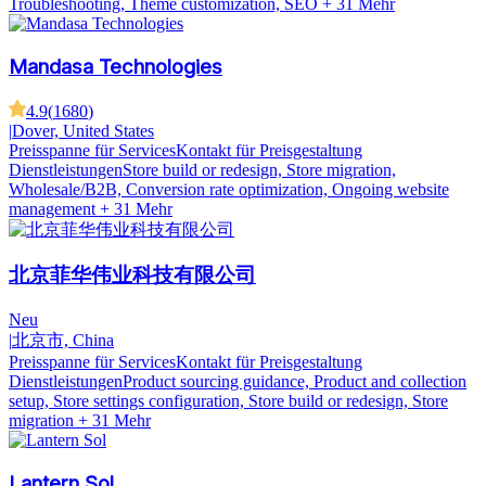
Troubleshooting, Theme customization, SEO
+ 31 Mehr
Mandasa Technologies
4.9
(
1680
)
|
Dover, United States
Preisspanne für Services
Kontakt für Preisgestaltung
Dienstleistungen
Store build or redesign, Store migration,
Wholesale/B2B, Conversion rate optimization, Ongoing website
management
+ 31 Mehr
北京菲华伟业科技有限公司
Neu
|
北京市, China
Preisspanne für Services
Kontakt für Preisgestaltung
Dienstleistungen
Product sourcing guidance, Product and collection
setup, Store settings configuration, Store build or redesign, Store
migration
+ 31 Mehr
Lantern Sol