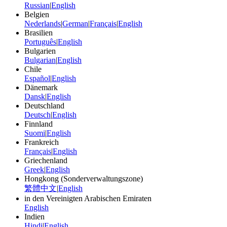
Russian
|
English
Belgien
Nederlands
|
German
|
Français
|
English
Brasilien
Português
|
English
Bulgarien
Bulgarian
|
English
Chile
Español
|
English
Dänemark
Dansk
|
English
Deutschland
Deutsch
|
English
Finnland
Suomi
|
English
Frankreich
Français
|
English
Griechenland
Greek
|
English
Hongkong (Sonderverwaltungszone)
繁體中文
|
English
in den Vereinigten Arabischen Emiraten
English
Indien
Hindi
|
English