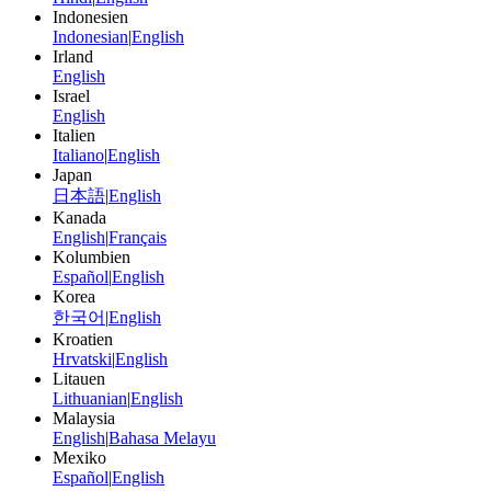
Indonesien
Indonesian
|
English
Irland
English
Israel
English
Italien
Italiano
|
English
Japan
日本語
|
English
Kanada
English
|
Français
Kolumbien
Español
|
English
Korea
한국어
|
English
Kroatien
Hrvatski
|
English
Litauen
Lithuanian
|
English
Malaysia
English
|
Bahasa Melayu
Mexiko
Español
|
English