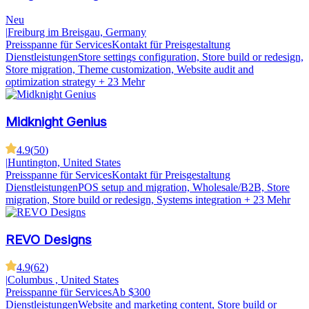
Neu
|
Freiburg im Breisgau, Germany
Preisspanne für Services
Kontakt für Preisgestaltung
Dienstleistungen
Store settings configuration, Store build or redesign,
Store migration, Theme customization, Website audit and
optimization strategy
+ 23 Mehr
Midknight Genius
4.9
(
50
)
|
Huntington, United States
Preisspanne für Services
Kontakt für Preisgestaltung
Dienstleistungen
POS setup and migration, Wholesale/B2B, Store
migration, Store build or redesign, Systems integration
+ 23 Mehr
REVO Designs
4.9
(
62
)
|
Columbus , United States
Preisspanne für Services
Ab $300
Dienstleistungen
Website and marketing content, Store build or