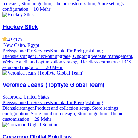
redesign, Store migration, Theme customization, Store settings
configuration
+ 10 Mehr
Hockey Stick
4.9
(
17
)
|
New Cairo, Egypt
Preisspanne für Services
Kontakt für Preisgestaltung
Dienstleistungen
Checkout upgrade, Ongoing website management,
Website audit and optimization strategy, Headless commerce, POS
setup and migration
+ 20 Mehr
Veronica Jeans (Topflyte Global Team)
Seabrook, United States
Preisspanne für Services
Kontakt für Preisgestaltung
Dienstleistungen
Product and collection setup, Store settings
configuration, Store build or redesign, Store migration, Theme
customization
+ 29 Mehr
Coozmoo Digital Solutions