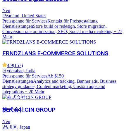
Neu
|
Pearland, United States
Preisspanne für Services
Kontakt für Preisgestaltung
Dienstleistungen
Store build or redesign, Store migration,
Conversion rate optimization, SEO, Social media marketing
+ 27
Mehr
FRNDZLANS E-COMMERCE SOLUTIONS
4.9
(
157
)
|
Hyderabad, India
Preisspanne für Services
Ab $150
Dienstleistungen
Analytics and tracking, Banner ads, Business
strategy guidance, Content marketing, Custom apps and
integrations
+ 20 Mehr
株式会社CIN GROUP
Neu
|
品川区, Japan