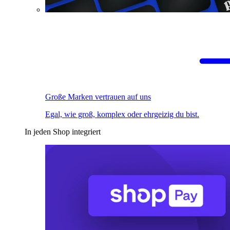
Große Marken vertrauen auf uns
Egal, wie groß, komplex oder ehrgeizig du bist.
In jeden Shop integriert