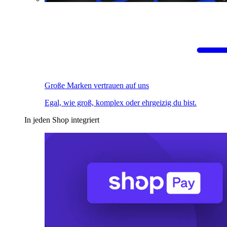
Große Marken vertrauen auf uns
Egal, wie groß, komplex oder ehrgeizig du bist.
In jeden Shop integriert