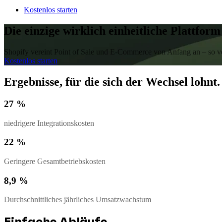
Kostenlos starten
Die einzige wirklich einheitliche Plattform
Shopify vereint Point of Sale und E-Commerce von Anfang an – so ve
Kostenlos starten
Ergebnisse, für die sich der Wechsel lohnt.
27 %
niedrigere Integrationskosten
22 %
Geringere Gesamtbetriebskosten
8,9 %
Durchschnittliches jährliches Umsatzwachstum
Einfache Abläufe