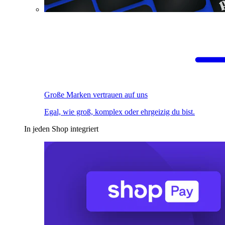
Große Marken vertrauen auf uns
Egal, wie groß, komplex oder ehrgeizig du bist.
In jeden Shop integriert