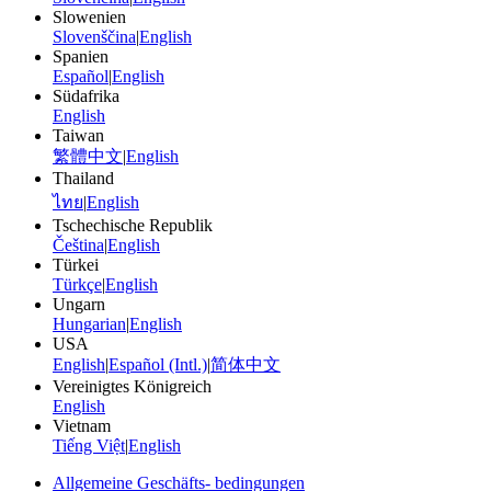
Slowenien
Slovenščina
|
English
Spanien
Español
|
English
Südafrika
English
Taiwan
繁體中文
|
English
Thailand
ไทย
|
English
Tschechische Republik
Čeština
|
English
Türkei
Türkçe
|
English
Ungarn
Hungarian
|
English
USA
English
|
Español (Intl.)
|
简体中文
Vereinigtes Königreich
English
Vietnam
Tiếng Việt
|
English
Allgemeine Geschäfts- bedingungen