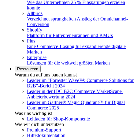
Wie das Unternehmen 25 % Einsparungen erzielen
konnte
Allbirds
Verzeichnet sprunghaften Anstieg der Omnichannel-
Conversion
Shopify
Plattform für Entrepreneur:innen und KMUs
Plus
Eine Commerce-Lösung für expandierende digitale
Marken
Enterprise
Lösungen für die weltweit größten Marken
Ressourcen
Warum du auf uns bauen kannst
Leader im "Forrester Wave™: Commerce Solutions for
B2B"-Bericht 2024
Leader in der IDC B2C Commerce MarketScape-
Anbieterbewertung 2024
Leader im Gartner® Magic Quadrant™ für Digital
Commerce 2025
Was uns wichtig ist
Leitfaden für Shop-Komponente
Wie wir dich unterstützen
Premium-Support
Hilfedokumentation