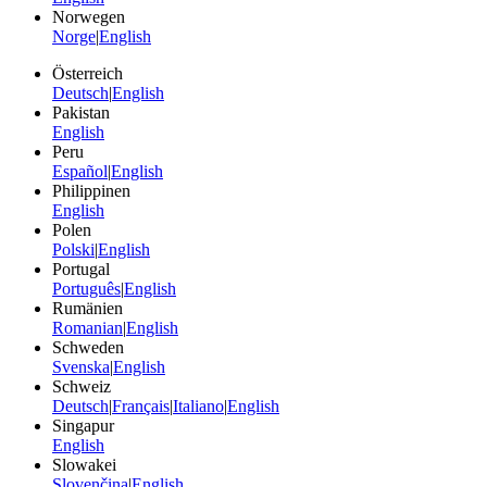
Norwegen
Norge
|
English
Österreich
Deutsch
|
English
Pakistan
English
Peru
Español
|
English
Philippinen
English
Polen
Polski
|
English
Portugal
Português
|
English
Rumänien
Romanian
|
English
Schweden
Svenska
|
English
Schweiz
Deutsch
|
Français
|
Italiano
|
English
Singapur
English
Slowakei
Slovenčina
|
English