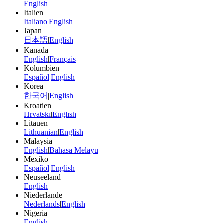
English
Italien
Italiano
|
English
Japan
日本語
|
English
Kanada
English
|
Français
Kolumbien
Español
|
English
Korea
한국어
|
English
Kroatien
Hrvatski
|
English
Litauen
Lithuanian
|
English
Malaysia
English
|
Bahasa Melayu
Mexiko
Español
|
English
Neuseeland
English
Niederlande
Nederlands
|
English
Nigeria
English