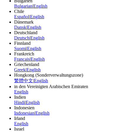
Bulgarien
Bulgarian
|
English
Chile
Español
|
English
Dänemark
Dansk
|
English
Deutschland
Deutsch
|
English
Finnland
Suomi
|
English
Frankreich
Français
|
English
Griechenland
Greek
|
English
Hongkong (Sonderverwaltungszone)
繁體中文
|
English
in den Vereinigten Arabischen Emiraten
English
Indien
Hindi
|
English
Indonesien
Indonesian
|
English
Irland
English
Israel