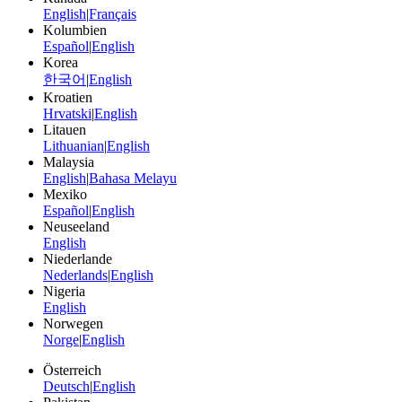
English
|
Français
Kolumbien
Español
|
English
Korea
한국어
|
English
Kroatien
Hrvatski
|
English
Litauen
Lithuanian
|
English
Malaysia
English
|
Bahasa Melayu
Mexiko
Español
|
English
Neuseeland
English
Niederlande
Nederlands
|
English
Nigeria
English
Norwegen
Norge
|
English
Österreich
Deutsch
|
English