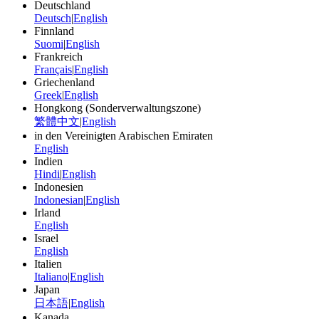
Deutschland
Deutsch
|
English
Finnland
Suomi
|
English
Frankreich
Français
|
English
Griechenland
Greek
|
English
Hongkong (Sonderverwaltungszone)
繁體中文
|
English
in den Vereinigten Arabischen Emiraten
English
Indien
Hindi
|
English
Indonesien
Indonesian
|
English
Irland
English
Israel
English
Italien
Italiano
|
English
Japan
日本語
|
English
Kanada