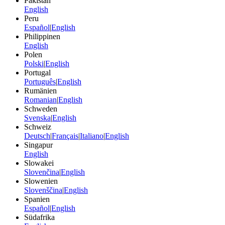
Pakistan
English
Peru
Español
|
English
Philippinen
English
Polen
Polski
|
English
Portugal
Português
|
English
Rumänien
Romanian
|
English
Schweden
Svenska
|
English
Schweiz
Deutsch
|
Français
|
Italiano
|
English
Singapur
English
Slowakei
Slovenčina
|
English
Slowenien
Slovenščina
|
English
Spanien
Español
|
English
Südafrika