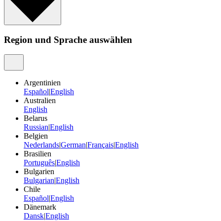
Region und Sprache auswählen
Argentinien
Español
|
English
Australien
English
Belarus
Russian
|
English
Belgien
Nederlands
|
German
|
Français
|
English
Brasilien
Português
|
English
Bulgarien
Bulgarian
|
English
Chile
Español
|
English
Dänemark
Dansk
|
English