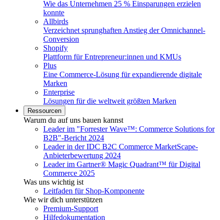
Wie das Unternehmen 25 % Einsparungen erzielen
konnte
Allbirds
Verzeichnet sprunghaften Anstieg der Omnichannel-
Conversion
Shopify
Plattform für Entrepreneur:innen und KMUs
Plus
Eine Commerce-Lösung für expandierende digitale
Marken
Enterprise
Lösungen für die weltweit größten Marken
Ressourcen
Warum du auf uns bauen kannst
Leader im "Forrester Wave™: Commerce Solutions for
B2B"-Bericht 2024
Leader in der IDC B2C Commerce MarketScape-
Anbieterbewertung 2024
Leader im Gartner® Magic Quadrant™ für Digital
Commerce 2025
Was uns wichtig ist
Leitfaden für Shop-Komponente
Wie wir dich unterstützen
Premium-Support
Hilfedokumentation