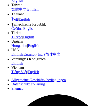
English
Taiwan
繁體中文
|
English
Thailand
ไทย
|
English
Tschechische Republik
Čeština
|
English
Türkei
Türkçe
|
English
Ungarn
Hungarian
|
English
USA
English
|
Español (Intl.)
|
简体中文
Vereinigtes Königreich
English
Vietnam
Tiếng Việt
|
English
Allgemeine Geschäfts- bedingungen
Datenschutz erklärung
Sitemap