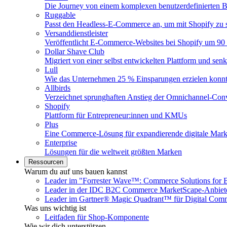
Die Journey von einem komplexen benutzerdefinierten B
Ruggable
Passt den Headless-E-Commerce an, um mit Shopify zu s
Versanddienstleister
Veröffentlicht E-Commerce-Websites bei Shopify um 90 
Dollar Shave Club
Migriert von einer selbst entwickelten Plattform und se
Lull
Wie das Unternehmen 25 % Einsparungen erzielen konn
Allbirds
Verzeichnet sprunghaften Anstieg der Omnichannel-Con
Shopify
Plattform für Entrepreneur:innen und KMUs
Plus
Eine Commerce-Lösung für expandierende digitale Mar
Enterprise
Lösungen für die weltweit größten Marken
Ressourcen
Warum du auf uns bauen kannst
Leader im "Forrester Wave™: Commerce Solutions for 
Leader in der IDC B2C Commerce MarketScape-Anbiet
Leader im Gartner® Magic Quadrant™ für Digital Com
Was uns wichtig ist
Leitfaden für Shop-Komponente
Wie wir dich unterstützen