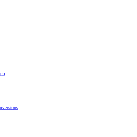
ken
nversions