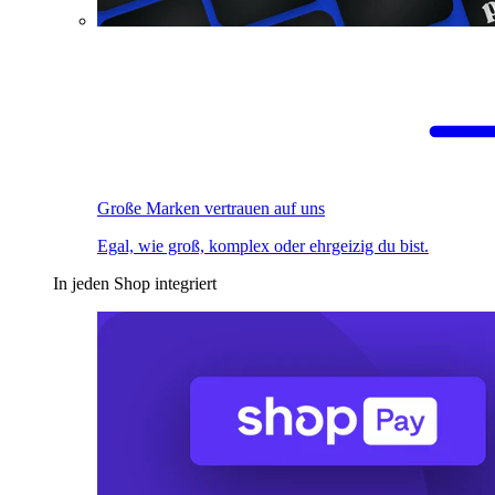
Große Marken vertrauen auf uns
Egal, wie groß, komplex oder ehrgeizig du bist.
In jeden Shop integriert