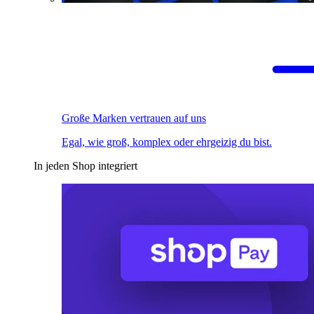
Große Marken vertrauen auf uns
Egal, wie groß, komplex oder ehrgeizig du bist.
In jeden Shop integriert