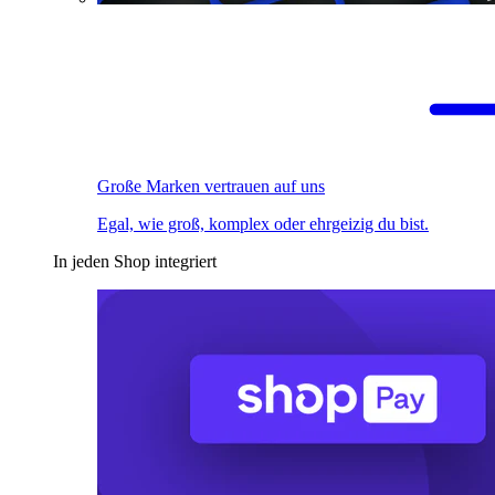
Große Marken vertrauen auf uns
Egal, wie groß, komplex oder ehrgeizig du bist.
In jeden Shop integriert