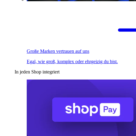
Große Marken vertrauen auf uns
Egal, wie groß, komplex oder ehrgeizig du bist.
In jeden Shop integriert