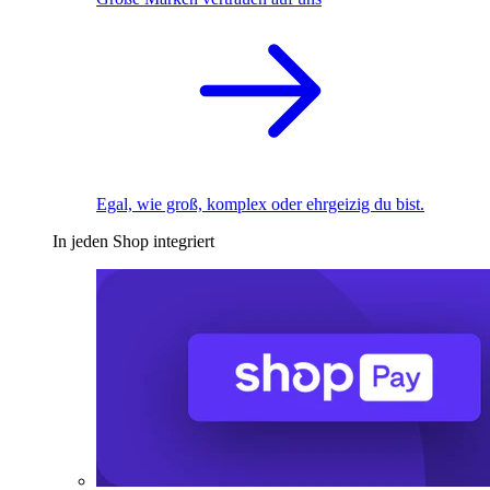
Egal, wie groß, komplex oder ehrgeizig du bist.
In jeden Shop integriert