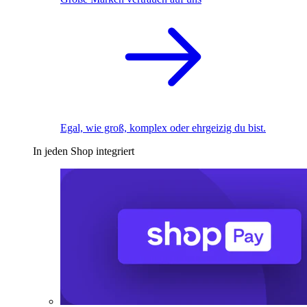
Egal, wie groß, komplex oder ehrgeizig du bist.
In jeden Shop integriert