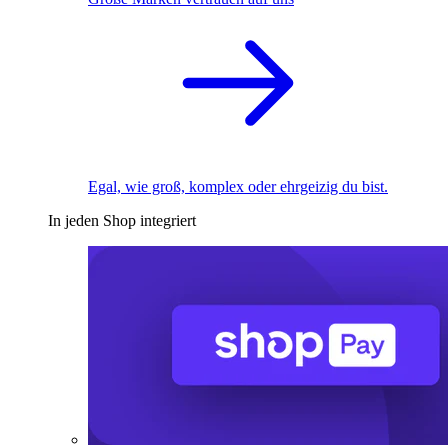
Egal, wie groß, komplex oder ehrgeizig du bist.
In jeden Shop integriert