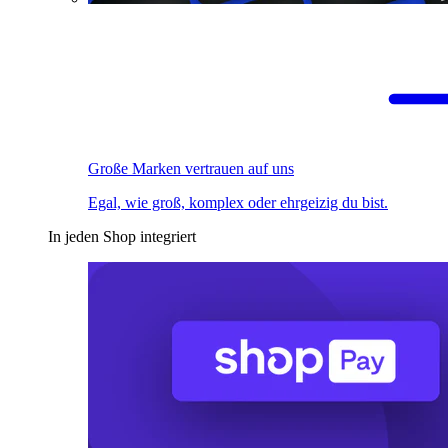
Große Marken vertrauen auf uns
Egal, wie groß, komplex oder ehrgeizig du bist.
In jeden Shop integriert