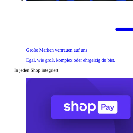
Große Marken vertrauen auf uns
Egal, wie groß, komplex oder ehrgeizig du bist.
In jeden Shop integriert